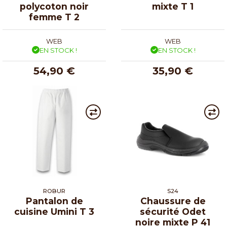
polycoton noir
mixte T 1
femme T 2
WEB
WEB
EN STOCK !
EN STOCK !
54,90 €
35,90 €
ROBUR
S24
Pantalon de
Chaussure de
cuisine Umini T 3
sécurité Odet
noire mixte P 41