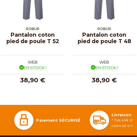
ROBUR
ROBUR
Pantalon coton
Pantalon coton
pied de poule T 52
pied de poule T 48
WEB
WEB
EN STOCK !
EN STOCK !
38,90 €
38,90 €
Livraison 
Paiement SÉCURISÉ
* Dès 49€ d'ac
cadre de la li