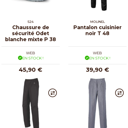
S24
MOLINEL
Chaussure de
Pantalon cuisinier
sécurité Odet
noir T 48
blanche mixte P 38
WEB
WEB
EN STOCK !
EN STOCK !
45,90 €
39,90 €