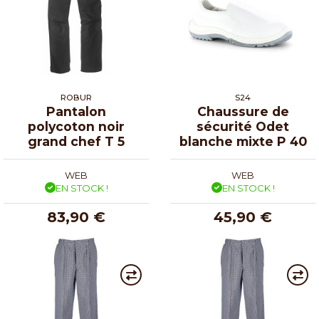
ROBUR
S24
Pantalon
Chaussure de
polycoton noir
sécurité Odet
grand chef T 5
blanche mixte P 40
WEB
WEB
EN STOCK !
EN STOCK !
83,90 €
45,90 €