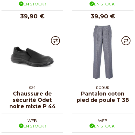
EN STOCK !
EN STOCK !
39,90 €
39,90 €
S24
ROBUR
Chaussure de
Pantalon coton
sécurité Odet
pied de poule T 38
noire mixte P 44
WEB
WEB
EN STOCK !
EN STOCK !