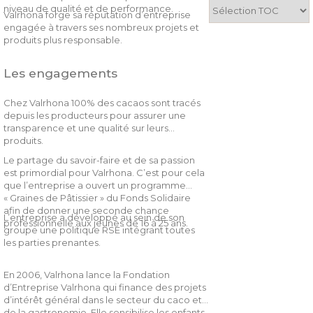
niveau de qualité et de performance.
Valrhona forge sa réputation d’entreprise
engagée à travers ses nombreux projets et
produits plus responsable.
Les engagements
Chez Valrhona 100% des cacaos sont tracés
depuis les producteurs pour assurer une
transparence et une qualité sur leurs
produits.
Le partage du savoir-faire et de sa passion
est primordial pour Valrhona. C’est pour cela
que l’entreprise a ouvert un programme
« Graines de Pâtissier » du Fonds Solidaire
afin de donner une seconde chance
L’entreprise a développé au sein de son
professionnelle aux jeunes de 16 à 25 ans.
groupe une politique RSE intégrant toutes
les parties prenantes.
En 2006, Valrhona lance la Fondation
d’Entreprise Valrhona qui finance des projets
d’intérêt général dans le secteur du caco et
de la gastronomie. Elle sensibilise les enfants