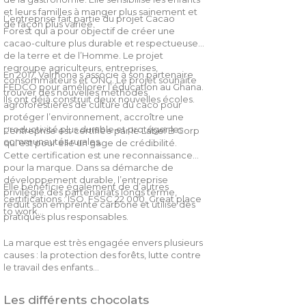
et leurs familles à manger plus sainement et
L’entreprise fait partie du projet Cacao
de façon plus variée.
Forest qui a pour objectif de créer une
cacao-culture plus durable et respectueuse
de la terre et de l’Homme. Le projet
regroupe agriculteurs, entreprises,
En 2017, Valrhona s’associe à son partenaire
consommateurs et ONG. Le projet souhaite
FEDCO pour améliorer l’éducation au Ghana.
trouver des nouvelles méthodes
Ils ont déjà construit deux nouvelles écoles.
agroforestières de culture du caco pour
protéger l’environnement, accroître une
productivité plus durable et protéger les
L’entreprise est certifiée par le Label B Corp
communautés rurales.
qui est pour elle un gage de crédibilité.
Cette certification est une reconnaissance
pour la marque. Dans sa démarche de
développement durable, l’entreprise
Elle bénéficie également de d’autres
privilégie des partenariats longs terme,
certifications : ISO, FSSC 22 000, Great place
réduit son empreinte carbone et utilise des
to work…
pratiques plus responsables.
La marque est très engagée envers plusieurs
causes : la protection des forêts, lutte contre
le travail des enfants…
Les différents chocolats