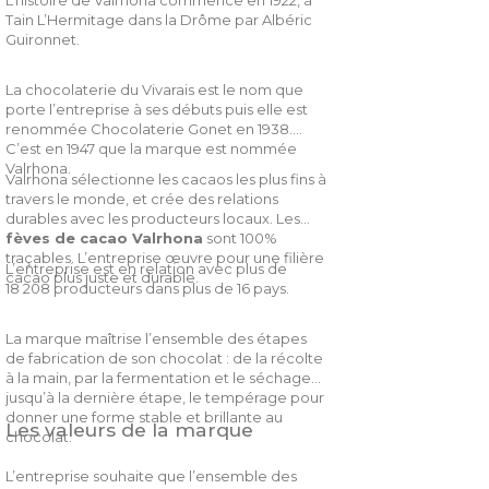
L’histoire de Valrhona commence en 1922, à
Tain L’Hermitage dans la Drôme par Albéric
Guironnet.
La chocolaterie du Vivarais est le nom que
porte l’entreprise à ses débuts puis elle est
renommée Chocolaterie Gonet en 1938.
C’est en 1947 que la marque est nommée
Valrhona.
Valrhona sélectionne les cacaos les plus fins à
travers le monde, et crée des relations
durables avec les producteurs locaux. Les
fèves de cacao Valrhona
sont 100%
traçables. L’entreprise œuvre pour une filière
L’entreprise est en relation avec plus de
cacao plus juste et durable.
18 208 producteurs dans plus de 16 pays.
La marque maîtrise l’ensemble des étapes
de fabrication de son chocolat : de la récolte
à la main, par la fermentation et le séchage
jusqu’à la dernière étape, le tempérage pour
donner une forme stable et brillante au
Les valeurs de la marque
chocolat.
L’entreprise souhaite que l’ensemble des