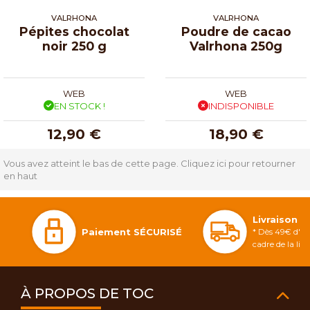
VALRHONA
VALRHONA
Pépites chocolat
Poudre de cacao
noir 250 g
Valrhona 250g
WEB
WEB
EN STOCK !
INDISPONIBLE
12,90 €
18,90 €
Vous avez atteint le bas de cette page.
Cliquez ici pour retourner
en haut
Livraison 
Paiement SÉCURISÉ
* Dès 49€ d'ac
cadre de la li
À PROPOS DE TOC