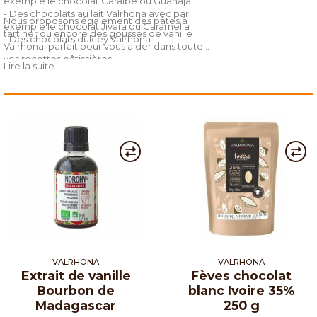
exemple le chocolat Caraïbe ou Guanaja
- Des chocolats au lait Valrhona avec par
Nous proposons également des pâtes à
exemple le chocolat Jivara ou Caramelia
tartiner ou encore des gousses de vanille
- Des chocolats dulcey Valrhona
Valrhona, parfait pour vous aider dans toutes
vos recettes pâtissières.
Lire la suite
VALRHONA
VALRHONA
Extrait de vanille
Fèves chocolat
Bourbon de
blanc Ivoire 35%
Madagascar
250 g