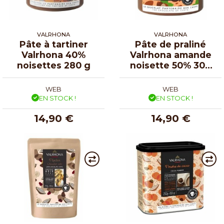
VALRHONA
VALRHONA
Pâte à tartiner
Pâte de praliné
Valrhona 40%
Valrhona amande
noisettes 280 g
noisette 50% 300
g
WEB
WEB
EN STOCK !
EN STOCK !
14,90 €
14,90 €