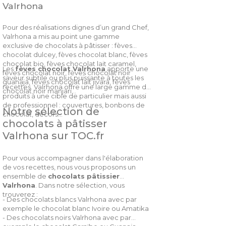
Valrhona
Pour des réalisations dignes d’un grand Chef,
Valrhona a mis au point une gamme
exclusive de chocolats à pâtisser : fèves
chocolat dulcey, fèves chocolat blanc, fèves
chocolat bio, fèves chocolat lait caramel,
Les
fèves chocolat Valrhona
apporte une
fèves chocolat noir, fèves chocolat noir
saveur subtile ou plus puissante à toutes les
guanaja, fèves chocolat lait jivara, fèves
recettes. Valrhona offre une large gamme de
chocolat noir manjari…
produits à une cible de particulier mais aussi
de professionnel : couvertures, bonbons de
Notre sélection de
chocolat, décors…
chocolats à pâtisser
Valrhona sur TOC.fr
Pour vous accompagner dans l'élaboration
de vos recettes, nous vous proposons un
ensemble de
chocolats pâtissier
Valrhona
. Dans notre sélection, vous
trouverez :
- Des chocolats blancs Valrhona avec par
exemple le chocolat blanc Ivoire ou Amatika
- Des chocolats noirs Valrhona avec par