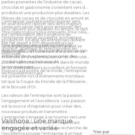
parties prenantes de l’industrie de cacao,
chocolat et gastronomie s’orientent vers des
produits et une production plus durables. Les
filières de cacao et de chocolat en amont et
L’entreprise souhaite perfectionner sans
en aval doivent relever des défis majeurs
cesse son savoir-faire pour proposer des
pour devenir plus durables. En amont, le défi
chocolats toujours plus innovants. Pour cela,
est l’amélioration des conditions de
l’entreprise élargit sa palette aromatique.
production. En aval, les entreprises doivent
Elle fait appel à 200 dégustateurs qui
faire émerger une gastronomie plus
La marque transmet son savoir-faire et sa
goûtent, qualifient et sélectionnent les
responsable. Valrhona souhaite tisser un lien
passion grâce à l’ouverture d’une école de
chocolats.
entre ces deux acteurs pour créer des
créativité et d’expertise autour du chocolat :
produits plus respectueux de
L’Ecole Valrhona. Il en existe 4 dans le monde
l’environnement.
et 30 chefs pâtissiers accueillent et forment
Toujours à la pointe de la mode, l’entreprise
les nouvelles recrues.
est présente lors d’événements mondiaux
tel que la Coupe du Monde de la Pâtisserie
et le Bocuse d’Or.
Les valeurs de l’entreprise sont la passion,
l’engagement et l’excellence. Leur passion
est la source d’inspiration pour créer des
nouveaux produits et transmettre.
L’entreprise s’engage à se tourner vers une
Valrhona : une marque
économie plus verte tout en respectant
engagée et variée
l’Homme et les ressources. La recherche de
Trier par
l’excellence pousse l’entreprise à un haut