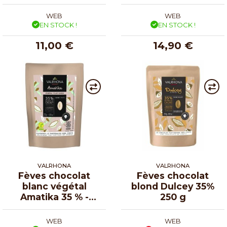
WEB
WEB
EN STOCK !
EN STOCK !
11,00 €
14,90 €
VALRHONA
VALRHONA
Fèves chocolat
Fèves chocolat
blanc végétal
blond Dulcey 35%
Amatika 35 % -
250 g
250g
WEB
WEB