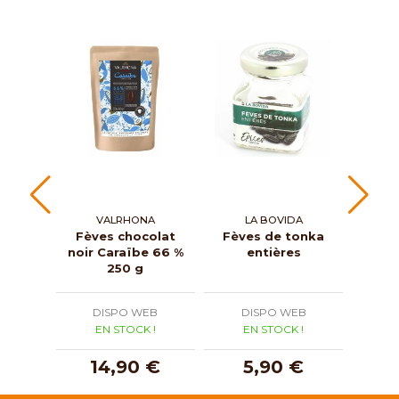
VALRHONA
LA BOVIDA
Fèves chocolat
Fèves de tonka
Fèv
noir Caraïbe 66 %
entières
noir
250 g
DISPO WEB
DISPO WEB
D
EN STOCK !
EN STOCK !
E
14,90 €
5,90 €
1