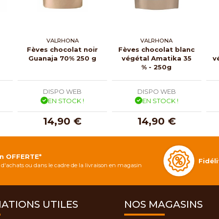
VALRHONA
VALRHONA
Fèves chocolat noir
Fèves chocolat blanc
Guanaja 70% 250 g
végétal Amatika 35
v
% - 250g
DISPO WEB
DISPO WEB
EN STOCK !
EN STOCK !
14,90 €
14,90 €
on OFFERTE*
Fidé
d'achats ou dans le cadre de la livraison en magasin
ATIONS UTILES
NOS MAGASINS