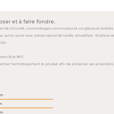
oser et à faire fondre.
res de chocolat, vos enrobages, vos mousses et vos glaces et sorbets.
 sucre, sucre roux, extrait naturel de vanille, émulsifiant : lécithine 
OJA.
ntre 16 et 18°C.
refermer hermétiquement le produit afin de préserver ses propriétés
cm
m
cm