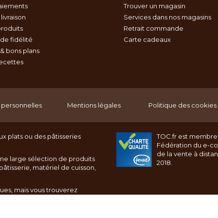
aiements
Trouver un magasin
livraison
Services dans nos magasins
roduits
Retrait commande
e fidélité
Carte cadeaux
& bons plans
recettes
personnelles
Mentions légales
Politique des cookies
x plats ou des pâtisseries
TOC.fr est membre
Fédération du e-c
de la vente à dista
ne large sélection de produits
2018.
âtisserie, matériel de cuisson,
ques, mais vous trouverez
rnet toc.fr