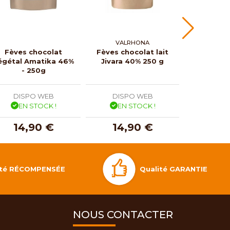
VALRHONA
VAL
Fèves chocolat
Fèves chocolat lait
Pépites
égétal Amatika 46%
Jivara 40% 250 g
noir
- 250g
DISPO WEB
DISPO WEB
DISP
EN STOCK !
EN STOCK !
EN 
14,90 €
14,90 €
12,
Qualité GARANTIE
lité RÉCOMPENSÉE
NOUS CONTACTER