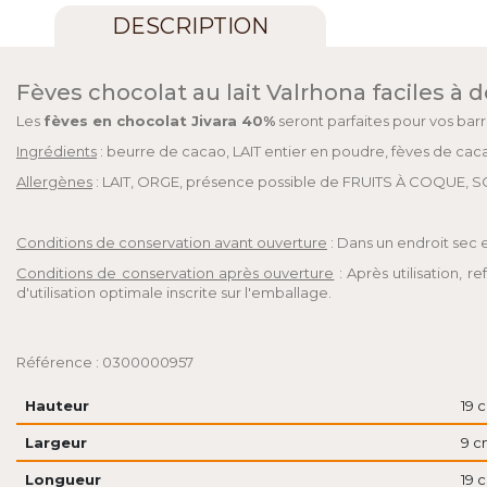
DESCRIPTION
Fèves chocolat au lait Valrhona faciles à d
Les
fèves en chocolat Jivara 40%
seront parfaites pour vos bar
Ingrédients
: beurre de cacao, LAIT entier en poudre, fèves de cacao,
Allergènes
: LAIT, ORGE, présence possible de FRUITS À COQUE, S
Conditions de conservation avant ouverture
: Dans un endroit sec e
Conditions de conservation après ouverture
: Après utilisation, 
d'utilisation optimale inscrite sur l'emballage.
Référence : 0300000957
Hauteur
19 
Largeur
9 c
Longueur
19 