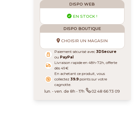
DISPO WEB
EN STOCK !
DISPO BOUTIQUE
CHOISIR UN MAGASIN
Paiement sécurisé avec
3DSecure
ou
PayPal
Livraison rapide en 48h-72h, offerte
dès 49€
En achetant ce produit, vous
collectez
39.9
points sur votre
cagnotte.
lun. - ven. de 8h - 17h
02 48 66 73 09