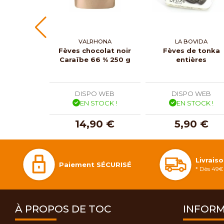
VALRHONA
LA BOVIDA
Fèves chocolat noir
Fèves de tonka
Caraïbe 66 % 250 g
entières
DISPO WEB
DISPO WEB
EN STOCK !
EN STOCK !
14,90 €
5,90 €
Livrais
Paiement SÉCURISÉ
* Dès 49€ 
À PROPOS DE TOC
INFORM