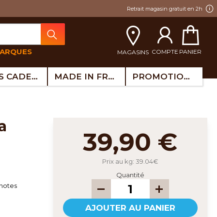
Retrait magasin gratuit en 2h
MARQUES
COMPTE
PANIER
MAGASINS
IDÉES CADEAUX
MADE IN FRANCE
PROMOTIONS
39,90 €
Prix au kg: 39.04€
Quantité
notes
AJOUTER AU PANIER