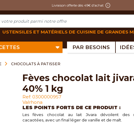
Livraison offerte dès 49€ d'achat
USTENSILES ET MATÉRIELS DE CUISINE DE GRANDES 
ECETTES
PAR BESOINS
E
CHOCOLATS À PATISSER
fèves chocolat lait jivara
40% 1 kg
Ref: 0300000957
Valrhona
LES POINTS FORTS DE CE PRODUIT :
Les fèves chocolat au lait Jivara dévoilent des 
cacaotées, avec un final léger de vanille et de malt.