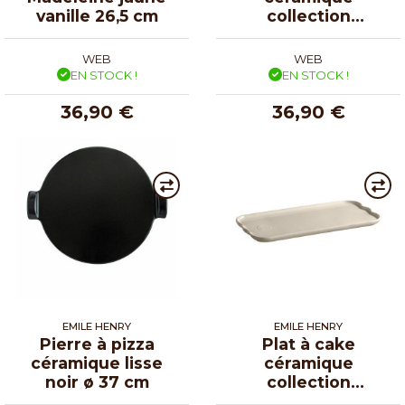
vanille 26,5 cm
collection
Madeleine rose
candy 26,5 cm
WEB
WEB
EN STOCK !
EN STOCK !
36,90 €
36,90 €
EMILE HENRY
EMILE HENRY
Pierre à pizza
Plat à cake
céramique lisse
céramique
noir ø 37 cm
collection
Madeleine argile