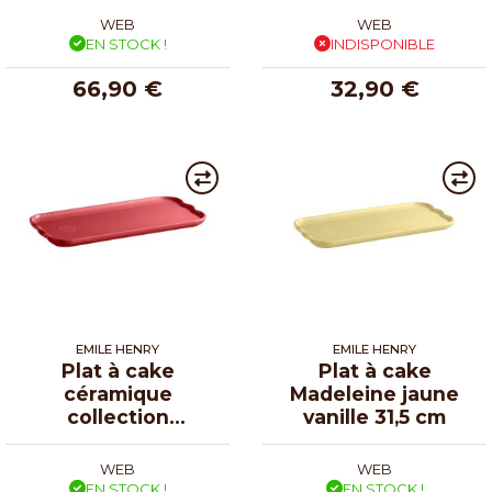
31,5 cm
WEB
WEB
EN STOCK !
INDISPONIBLE
66,90 €
32,90 €
EMILE HENRY
EMILE HENRY
Plat à cake
Plat à cake
céramique
Madeleine jaune
collection
vanille 31,5 cm
Madeleine rose
candy 31,5 cm
WEB
WEB
EN STOCK !
EN STOCK !