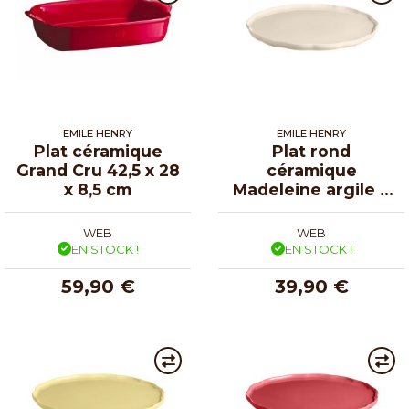
EMILE HENRY
EMILE HENRY
Plat céramique
Plat rond
Grand Cru 42,5 x 28
céramique
x 8,5 cm
Madeleine argile ø
31 cm
WEB
WEB
EN STOCK !
EN STOCK !
59,90 €
39,90 €