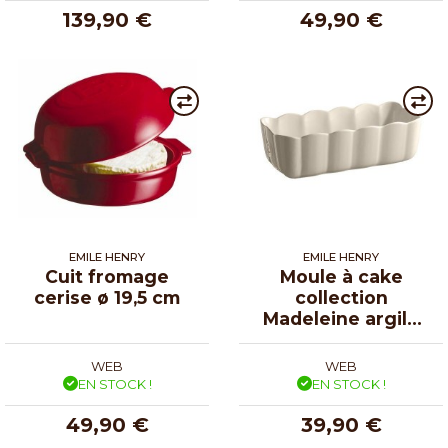
139,90 €
49,90 €
EMILE HENRY
EMILE HENRY
Cuit fromage
Moule à cake
cerise ø 19,5 cm
collection
Madeleine argile
29 cm
WEB
WEB
EN STOCK !
EN STOCK !
49,90 €
39,90 €