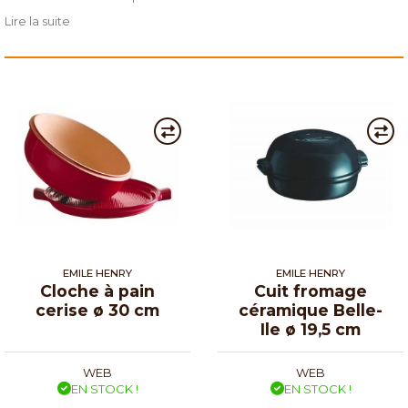
Lire la suite
Plat à tarte en céramique
Moule à pain
Cloche à pain en céramique
EMILE HENRY
EMILE HENRY
Cloche à pain
Cuit fromage
cerise ø 30 cm
céramique Belle-
Ile ø 19,5 cm
WEB
WEB
EN STOCK !
EN STOCK !