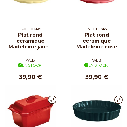
EMILE HENRY
EMILE HENRY
Plat rond
Plat rond
céramique
céramique
Madeleine jaune
Madeleine rose
vanille ø 31 cm
candy ø 31 cm
WEB
WEB
EN STOCK !
EN STOCK !
39,90 €
39,90 €