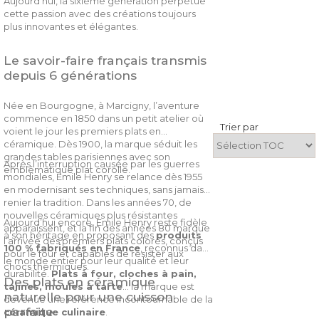
Aujourd’hui, la sixième génération perpétue
cette passion avec des créations toujours
plus innovantes et élégantes.
Le savoir-faire français transmis
depuis 6 générations
Née en Bourgogne, à Marcigny, l’aventure
commence en 1850 dans un petit atelier où
Trier par
voient le jour les premiers plats en
céramique. Dès 1900, la marque séduit les
grandes tables parisiennes avec son
Après l’interruption causée par les guerres
emblématique plat corolle.
mondiales, Emile Henry se relance dès 1955
en modernisant ses techniques, sans jamais
renier la tradition. Dans les années 70, de
nouvelles céramiques plus résistantes
Aujourd’hui encore, Emile Henry reste fidèle
apparaissent, et la fin des années 80 marque
à son héritage en proposant des
produits
l’arrivée des premiers plats colorés, conçus
100 % fabriqués en France
, reconnus dans
pour le four et capables de résister aux
le monde entier pour leur qualité et leur
chocs thermiques.
durabilité.
Plats à four, cloches à pain,
Des plats en céramique
tajines, moules à tarte
… la marque est
naturelle pour une cuisson
devenue une référence incontournable de la
parfaite
céramique culinaire
.