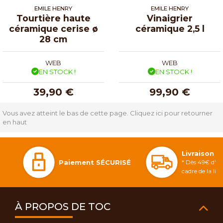
EMILE HENRY
EMILE HENRY
Tourtière haute
Vinaigrier
céramique cerise ø
céramique 2,5 l
28 cm
WEB
WEB
EN STOCK !
EN STOCK !
39,90 €
99,90 €
Vous avez atteint le bas de cette page.
Cliquez ici pour retourner
en haut
Livraison 
Paiement SÉCURISÉ
* Dès 49€ d'ac
cadre de la li
À PROPOS DE TOC