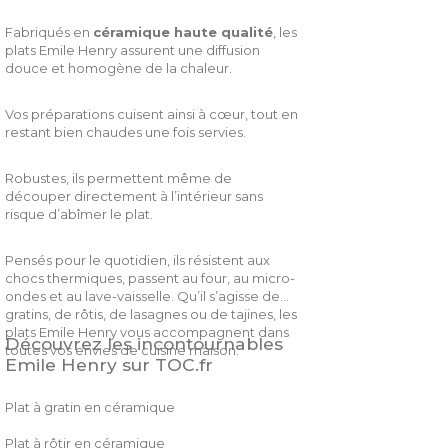
Fabriqués en
céramique haute qualité
, les
plats Emile Henry assurent une diffusion
douce et homogène de la chaleur.
Vos préparations cuisent ainsi à cœur, tout en
restant bien chaudes une fois servies.
Robustes, ils permettent même de
découper directement à l’intérieur sans
risque d’abîmer le plat.
Pensés pour le quotidien, ils résistent aux
chocs thermiques, passent au four, au micro-
ondes et au lave-vaisselle. Qu’il s’agisse de
gratins, de rôtis, de lasagnes ou de tajines, les
plats Emile Henry vous accompagnent dans
Découvrez les incontournables
toutes vos envies de cuisine maison.
Emile Henry sur TOC.fr
Plat à gratin en céramique
Plat à rôtir en céramique