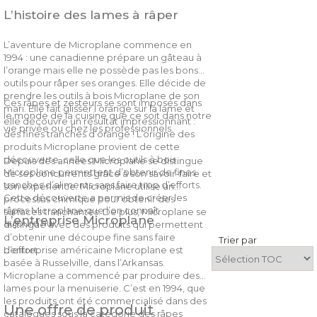
L’histoire des lames à râper
L’aventure de Microplane commence en
1994 : une canadienne prépare un gâteau à
l’orange mais elle ne possède pas les bons
outils pour râper ses oranges. Elle décide de
prendre les outils à bois Microplane de son
Ces râpes et zesteurs se sont imposés dans
mari. Elle fait glisser l’orange sur la lame et
le monde de la cuisine que ce soit dans notre
elle découvre un résultat impressionnant :
vie privée ou chez les professionnels.
des fines tranches d’orange ! L’origine des
produits Microplane provient de cette
découverte, celle que les outils à bois
Depuis des années Microplane se distingue
Microplane permettent d’obtenir de fines
de ses concurrents grâce à son savoir-faire et
tranches d’aliments sans faire trop d’efforts.
son expérience. Microplane utilise un
Cette découverte a permis de créer les
processus chimique pour obtenir des
râpes Microplane que l’on connaît
surfaces tranchantes. De plus, Microplane se
L’entreprise Microplane
aujourd’hui.
distingue avec des produits qui permettent
d’obtenir une découpe fine sans faire
Trier par
d’effort.
L’entreprise américaine Microplane est
basée à Russelville, dans l’Arkansas.
Microplane a commencé par produire des
lames pour la menuiserie. C’est en 1994, que
les produits ont été commercialisé dans des
Une offre de produit
catalogues sous la catégorie des râpes