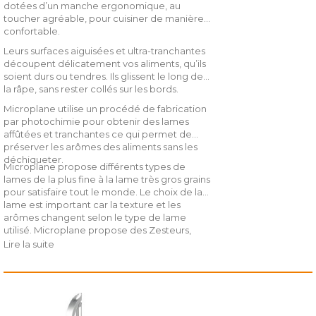
dotées d’un manche ergonomique, au
toucher agréable, pour cuisiner de manière
confortable.
Leurs surfaces aiguisées et ultra-tranchantes
découpent délicatement vos aliments, qu’ils
soient durs ou tendres. Ils glissent le long de
la râpe, sans rester collés sur les bords.
Microplane utilise un procédé de fabrication
par photochimie pour obtenir des lames
affûtées et tranchantes ce qui permet de
préserver les arômes des aliments sans les
déchiqueter.
Microplane propose différents types de
lames de la plus fine à la lame très gros grains
pour satisfaire tout le monde. Le choix de la
lame est important car la texture et les
arômes changent selon le type de lame
utilisé. Microplane propose des Zesteurs,
râpe à épices, lame fine, lame gros grains,
Lire la suite
lame à carottes râpées, lame double
tranchant, coupe large, mandoline…..