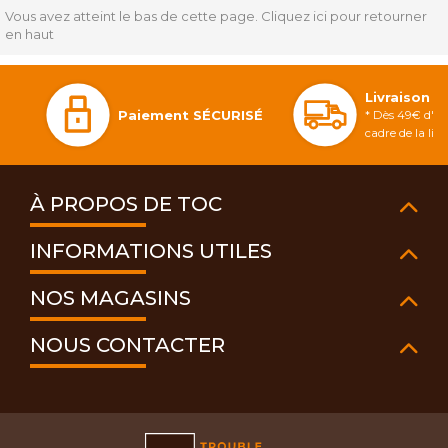
Vous avez atteint le bas de cette page.
Cliquez ici pour retourner
en haut
Livraison 
Paiement SÉCURISÉ
* Dès 49€ d'ac
cadre de la li
À PROPOS DE TOC
INFORMATIONS UTILES
NOS MAGASINS
NOUS CONTACTER