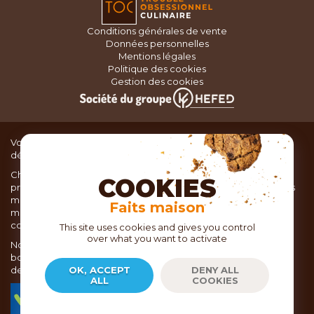
Conditions générales de vente
Données personnelles
Mentions légales
Politique des cookies
Gestion des cookies
Vous recherchez du matériel de cuisine pour concocter de
délicieux plats ou des pâtisseries dignes d’un grand chef ?
Chez TOC, boutique d’ustensiles de cuisine, nous vous
COOKIES
proposons une large sélection de produits issus des meilleures
marques de matériel de cuisine: Ustensiles de pâtisserie,
Faits maison
matériel de cuisson, service de table, ustensiles de cuisine,
coutellerie, set picnic.
This site uses cookies and gives you control
over what you want to activate
Nous vous réservons un accueil chaleureux au sein de nos 21
boutiques, mais vous trouverez également tout votre matériel
de cuisine en ligne sur notre site internet toc.fr
OK, ACCEPT
DENY ALL
ALL
COOKIES
TOC.fr est membre de la FEVAD Fédération du e-