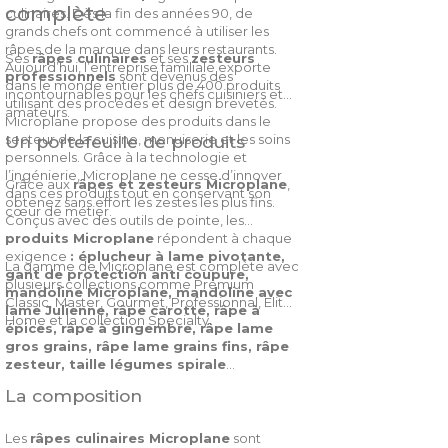
complète
culinaires. Dès la fin des années 90, de
grands chefs ont commencé à utiliser les
râpes de la marque dans leurs restaurants.
Ses
râpes culinaires
et ses
zesteurs
Aujourd’hui, l’entreprise familiale exporte
professionnels
sont devenus des
dans le monde entier plus de 400 produits
incontournables pour les chefs cuisiniers et
utilisant des procédés et design brevetés.
amateurs.
Microplane propose des produits dans le
secteur de la cuisine, menuiserie et les soins
Un portefeuille de produits
personnels. Grâce à la technologie et
l’ingénierie, Microplane ne cesse d’innover
Grâce aux
râpes et zesteurs Microplane
,
dans ces produits tout en conservant son
obtenez sans effort les zestes les plus fins.
cœur de métier.
Conçus avec des outils de pointe, les
produits Microplane
répondent à chaque
exigence
: éplucheur à lame pivotante,
La gamme de Microplane est complète avec
gant de protection anti coupure,
plusieurs collections comme Premium
mandoline Microplane, mandoline avec
Classic, Master, Gourmet, Professionnal, Elite,
lame Julienne, râpe carotte, râpe à
Home et la collection Specialty.
épices, râpe à gingembre, râpe lame
gros grains, râpe lame grains fins, râpe
zesteur, taille légumes spirale
…
La composition
Les
râpes culinaires Microplane
sont