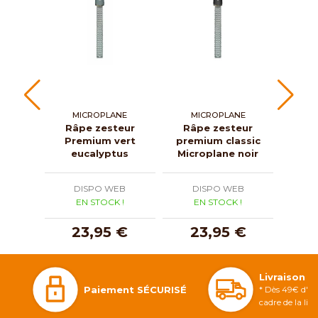
MICROPLANE
MICROPLANE
W
Râpe zesteur
Râpe zesteur
Râp
Premium vert
premium classic
i
eucalyptus
Microplane noir
DISPO WEB
DISPO WEB
D
EN STOCK !
EN STOCK !
E
23,95 €
23,95 €
1
Livraison 
Paiement SÉCURISÉ
* Dès 49€ d'ac
cadre de la li