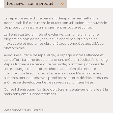
Tout savoir sur le produit
La
râpe
possède d'une base antidérapante permettant la
bonne stabilité de l'ustensile durant son utilisation. Le couvercle
de protection assure un rangement en toute sécurité.
La Série
Master
, raffinée et exclusive, combine un manche
élégant en bois de noyer avec un cadre robuste en acier
inoxydable et nos lames ultra-affûtées fabriquées aux USA par
photochimie.
Avec une surface de râpe large, le râpage est très efficace et
sans effort. La lame double tranchant crée un résultat fin et long.
Râpez fromages à pâte dure ou molle, pommes, pommes de
terre, courgettes, carottes, chocolat et bien plus encore
comme vous le souhaitez. Grâce à la qualité Microplane, les
aliments sont coupés avec précision sans être déchiquetés. Les
arômes se développent et les saveurs sont intensifiées.
Conseil d'entretien
: La râpe doit être impérativement lavée à la
main sans jamais laisser tremper.
Référence : 0300000791