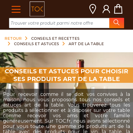
Cookies management panel
RETOUR
CONSEILS ET RECETTES
CONSEILS ET ASTUCES
ART DE LA TABLE
CONSEILS ET ASTUCES POUR CHOISIR
SES PRODUITS ART DE LA TABLE
Pour recevoir comme il se doit vos convives à la
maison, nous vous proposons tous nos conseils et
astuces art de la table. Vous trouverez tous les
produits à sélectionner et à disposer sur votre table
comme recevoir vos amis et votre famille
généreusement. Sur TOC.fr, nous avons sélectionné
pour vous toute une gamme de produits art de la
table avec des produits pour le vin, la table, la