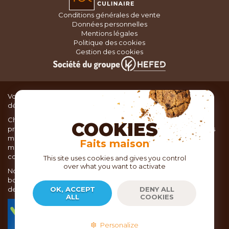
Conditions générales de vente
Données personnelles
Mentions légales
Politique des cookies
Gestion des cookies
Vous recherchez du matériel de cuisine pour concocter de
délicieux plats ou des pâtisseries dignes d’un grand chef ?
Chez TOC, boutique d’ustensiles de cuisine, nous vous
COOKIES
proposons une large sélection de produits issus des meilleures
marques de matériel de cuisine: Ustensiles de pâtisserie,
Faits maison
matériel de cuisson, service de table, ustensiles de cuisine,
coutellerie, set picnic.
This site uses cookies and gives you control
over what you want to activate
Nous vous réservons un accueil chaleureux au sein de nos 21
boutiques, mais vous trouverez également tout votre matériel
de cuisine en ligne sur notre site internet toc.fr
OK, ACCEPT
DENY ALL
ALL
COOKIES
TOC.fr est membre de la FEVAD Fédération du e-
commerce et de la vente à distance depuis 2018.
Personalize