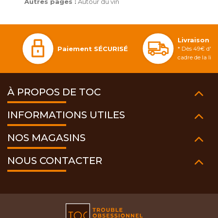
Autres pages :
Autour du vin
Livraison 
Paiement SÉCURISÉ
* Dès 49€ d'ac
cadre de la li
À PROPOS DE TOC
INFORMATIONS UTILES
NOS MAGASINS
NOUS CONTACTER