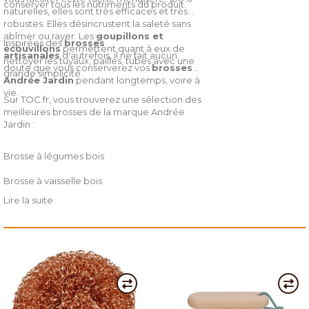
conserver tous les nutriments du produit.
naturelles, elles sont très efficaces et très
robustes. Elles désincrustent la saleté sans
abîmer ou rayer. Les
goupillons et
Inspirées des
brosses
écouvillons
permettent quant à eux de
artisanales
d'autrefois, il ne fait aucun
nettoyer les tuyaux, pailles, tubes avec une
doute que vous conserverez vos
brosses
grande simplicité.
Andrée Jardin
pendant longtemps, voire à
vie.
Sur TOC.fr, vous trouverez une sélection des
meilleures brosses de la marque Andrée
Jardin :
Brosse à légumes bois
Brosse à vaisselle bois
Lire la suite
Savon solide vaisselle