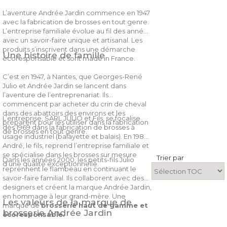
L’aventure Andrée Jardin commence en 1947
avec la fabrication de brosses en tout genre.
L’entreprise familiale évolue au fil des années
avec un savoir-faire unique et artisanal. Les
produits s’inscrivent dans une démarche
Une histoire de famille
écoresponsable et sont made in France.
C’est en 1947, à Nantes, que Georges-René
Julio et Andrée Jardin se lancent dans
l’aventure de l’entreprenariat. Ils
commencent par acheter du crin de cheval
dans des abattoirs des environs et les
L’entreprise, SARL JULIO et Fils, se focalise
préparent pour les utiliser dans la fabrication
dès 1969 dans la fabrication de brosses à
de brosses en tout genre.
usage industriel (balayette et balais). En 1984,
André, le fils, reprend l’entreprise familiale et
se spécialise dans les brosses sur mesure
Trier par
Dans les années 2000, les petits-fils Julio
d’une qualité exceptionnelle.
reprennent le flambeau en continuant le
savoir-faire familial. Ils collaborent avec des
designers et créent la marque Andrée Jardin,
en hommage à leur grand-mère. Une
Les valeurs de la marque de
marque de
brosserie haut de gamme et
brosserie Andrée Jardin
écoresponsable.