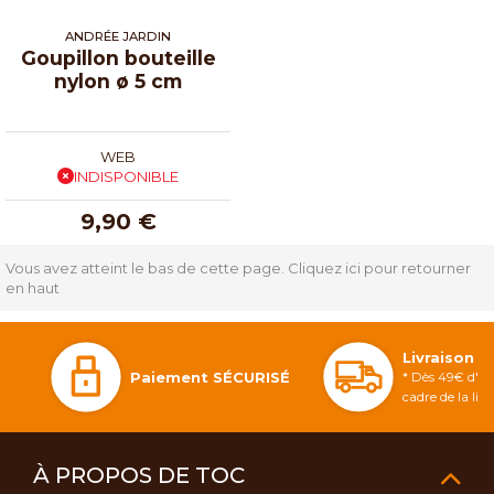
ANDRÉE JARDIN
Goupillon bouteille
nylon ø 5 cm
WEB
INDISPONIBLE
9,90 €
Vous avez atteint le bas de cette page.
Cliquez ici pour retourner
en haut
Livraison 
Paiement SÉCURISÉ
* Dès 49€ d'ac
cadre de la li
À PROPOS DE TOC