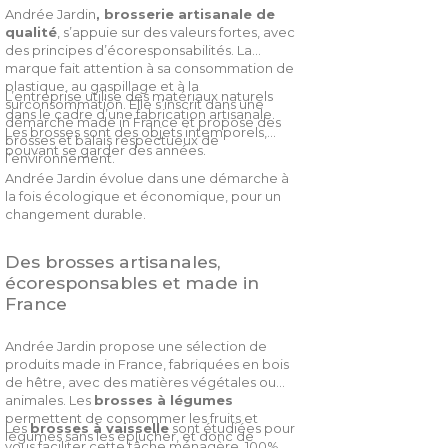
Andrée Jardin
, brosserie artisanale de
qualité
,
s’appuie sur des valeurs fortes, avec
des principes d’écoresponsabilités. La
marque fait attention à sa consommation de
plastique, au gaspillage et à la
L’entreprise utilise des matériaux naturels
surconsommation. Elle s’inscrit dans une
dans le cadre d’une fabrication artisanale.
démarche made in France et propose des
Les brosses sont des objets intemporels,
brosses et balais respectueux de
pouvant se garder des années.
l’environnement.
Andrée Jardin évolue dans une démarche à
la fois écologique et économique, pour un
changement durable.
Des brosses artisanales,
écoresponsables et made in
France
Andrée Jardin propose une sélection de
produits made in France, fabriquées en bois
de hêtre, avec des matières végétales ou
animales. Les
brosses à légumes
permettent de consommer les fruits et
Les
brosses à vaisselle
sont étudiées pour
légumes sans les éplucher, et donc de
vous faciliter cette tâche ménagère. 100%