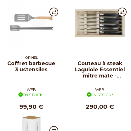
OPINEL
Coffret barbecue
Couteau à steak
3 ustensiles
Laguiole Essentiel
mitre mate -
coffret de 6
WEB
WEB
EN STOCK !
EN STOCK !
99,90 €
290,00 €