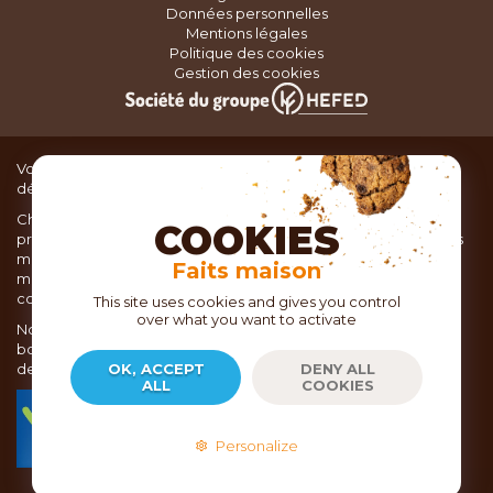
Données personnelles
Mentions légales
Politique des cookies
Gestion des cookies
Vous recherchez du matériel de cuisine pour concocter de
délicieux plats ou des pâtisseries dignes d’un grand chef ?
Chez TOC, boutique d’ustensiles de cuisine, nous vous
COOKIES
proposons une large sélection de produits issus des meilleures
marques de matériel de cuisine: Ustensiles de pâtisserie,
Faits maison
matériel de cuisson, service de table, ustensiles de cuisine,
coutellerie, set picnic.
This site uses cookies and gives you control
over what you want to activate
Nous vous réservons un accueil chaleureux au sein de nos 21
boutiques, mais vous trouverez également tout votre matériel
de cuisine en ligne sur notre site internet toc.fr
OK, ACCEPT
DENY ALL
ALL
COOKIES
TOC.fr est membre de la FEVAD Fédération du e-
commerce et de la vente à distance depuis 2018.
Personalize