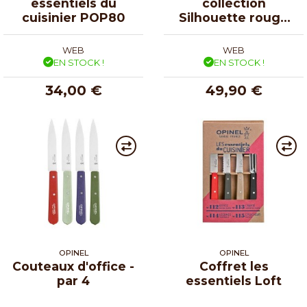
essentiels du
collection
cuisinier POP80
Silhouette rouge
vin - par 4
WEB
WEB
EN STOCK !
EN STOCK !
34,00 €
49,90 €
OPINEL
OPINEL
Couteaux d'office -
Coffret les
par 4
essentiels Loft