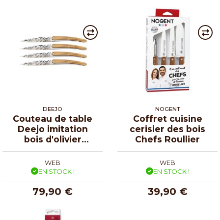
DEEJO
NOGENT
Couteau de table
Coffret cuisine
Deejo imitation
cerisier des bois
bois d'olivier
Chefs Roullier
Sakura - par 4
WEB
WEB
EN STOCK !
EN STOCK !
79,90 €
39,90 €