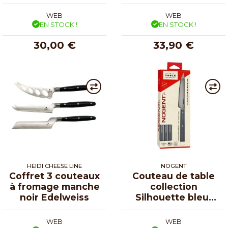
WEB
WEB
EN STOCK !
EN STOCK !
30,00 €
33,90 €
HEIDI CHEESE LINE
NOGENT
Coffret 3 couteaux
Couteau de table
à fromage manche
collection
noir Edelweiss
Silhouette bleu-
gris - par 4
WEB
WEB