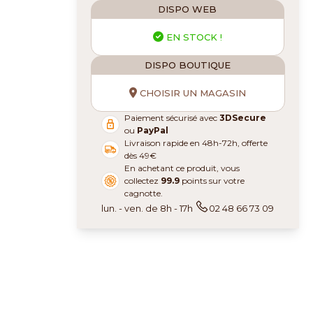
DISPO WEB
EN STOCK !
DISPO BOUTIQUE
CHOISIR UN MAGASIN
Paiement sécurisé avec
3DSecure
ou
PayPal
Livraison rapide en 48h-72h, offerte
dès 49€
En achetant ce produit, vous
collectez
99.9
points sur votre
cagnotte.
lun. - ven. de 8h - 17h
02 48 66 73 09