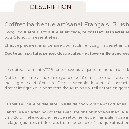
DESCRIPTION
Coffret barbecue artisanal Français : 3 ust
Conçu pour être à la fois utile et efficace, ce
coffret Barbecue
es
pour 5 fonctions essentielles
!
Chaque pièce est ainsi pensée pour sublimer vos grillades et simplif
Couteau, spatule, pince, décapsuleur et lève grille avec c
Le couteau fermant N°12B
: une nouveauté qui ne manquera pas d
Doté d'une lame en acier inoxydable de 16 cm, il allie robustesse e
main agréable et sécurisée. De plus, sa virole de sécurité innovant
discret intégré vous permettra d'ouvrir vos bouteilles tout en gar
La spatule +
: elle révèle être un allié de choix lors de vos grillades.
Fabriquée en acier inoxydable avec une finition stonewashed, elle s
cm x 20 cm, elle vous permet de retourner et de manipuler vos alimen
raclage, garantissant des résultats impeccables à chaque utilisation