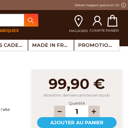
Retrait magasin gratuit en 2h
MARQUES
COMPTE
PANIER
MAGASINS
IDÉES CADEAUX
MADE IN FRANCE
PROMOTIONS
99,90 €
Attention: derniers articles en stock!
Quantité
'allié
AJOUTER AU PANIER