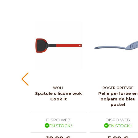
WOLL
ROGER ORFÈVRE
Spatule silicone wok
Pelle perforée en
Cook It
polyamide bleu
pastel
DISPO WEB
DISPO WEB
EN STOCK !
EN STOCK !