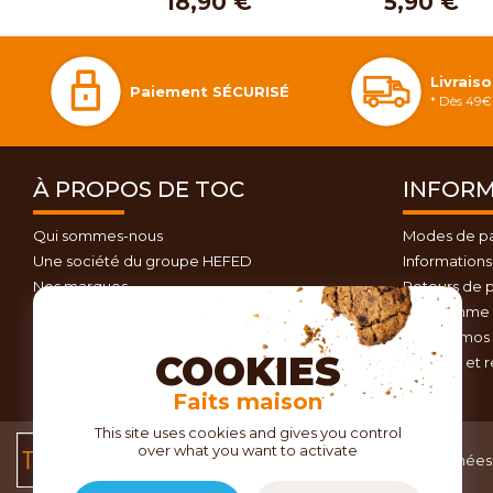
18,90 €
5,90 €
Livrais
Paiement SÉCURISÉ
* Dès 49€ 
À PROPOS DE TOC
INFORM
Qui sommes-nous
Modes de p
Une société du groupe HEFED
Informations 
Nos marques
Retours de p
Contactez-nous
Programme d
Plan du site
Nos promos 
COOKIES
Conseils et 
Faits maison
This site uses cookies and gives you control
over what you want to activate
Conditions générales
Données 
de vente