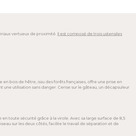
atériaux vertueux de proximité.
Il est composé de trois ustensiles
n bois de hêtre, issu des forêts françaises, offre une prise en
t une utilisation sans danger. Cerise sur le gâteau, un décapsuleur
en toute sécurité grâce à la virole. Avec sa large surface de 8,5
au sur les deux côtés, facilite le travail de séparation et de