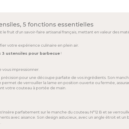
ensiles, 5 fonctions essentielles
t le fruit d'un savoir-faire artisanal français, mettant en valeur des m
ier votre expérience culinaire en plein air.
es 3 ustensiles pour barbecue
!
e vous impressionner.
t précision pour une découpe parfaite de vos ingrédients. Son manche e
e permet de verrouiller la lame en position ouverte ou fermée, assuran
dant votre couteau à portée de main.
'insère parfaitement sur le manche du couteau N°12 B et se verrouille 
ts avec aisance. Son design astucieux, avec un angle étroit et un bise
.