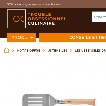
Cookies management panel
3000 produits rigoureusement sélectionnés
PRODUITS
CONSEILS ET R
NOTRE OFFRE
USTENSILES
LES USTENSILES D