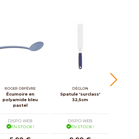
ROGER ORFÈVRE
DÉGLON
DE 
Écumoire en
Spatule 'surclass'
Louche
polyamide bleu
32,5cm
pastel
DISPO WEB
DISPO WEB
DISP
EN STOCK !
EN STOCK !
EN 