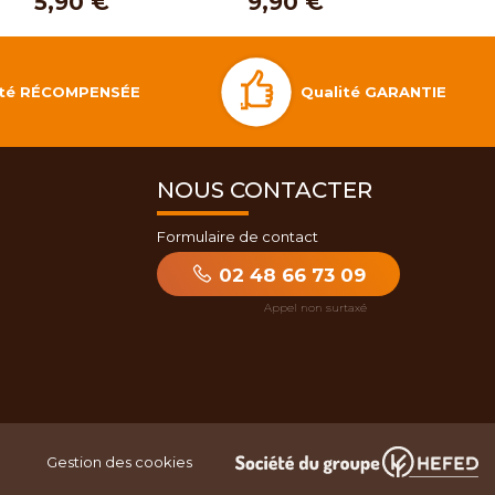
5,90 €
9,90 €
19,
Qualité GARANTIE
lité RÉCOMPENSÉE
NOUS CONTACTER
Formulaire de contact
02 48 66 73 09
Gestion des cookies