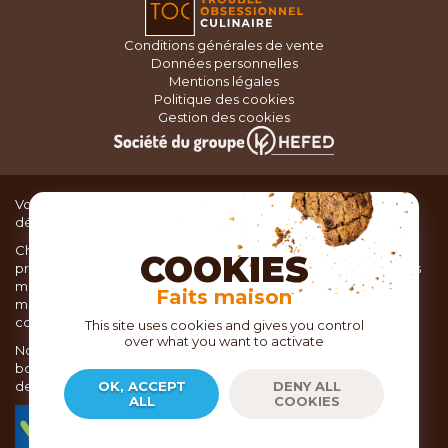
Conditions générales de vente
Données personnelles
Mentions légales
Politique des cookies
Gestion des cookies
Vous recherchez du matériel de cuisine pour concocter de
délicieux plats ou des pâtisseries dignes d’un grand chef ?
Chez TOC, boutique d’ustensiles de cuisine, nous vous
COOKIES
proposons une large sélection de produits issus des meilleures
marques de matériel de cuisine: Ustensiles de pâtisserie,
Faits maison
matériel de cuisson, service de table, ustensiles de cuisine,
coutellerie, set picnic.
This site uses cookies and gives you control
over what you want to activate
Nous vous réservons un accueil chaleureux au sein de nos 21
boutiques, mais vous trouverez également tout votre matériel
de cuisine en ligne sur notre site internet toc.fr
OK, ACCEPT
DENY ALL
ALL
COOKIES
TOC.fr est membre de la FEVAD Fédération du e-