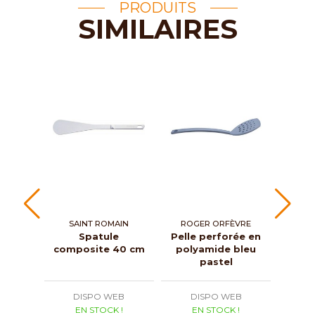
PRODUITS
SIMILAIRES
SAINT ROMAIN
ROGER ORFÈVRE
Spatule
Pelle perforée en
Spat
composite 40 cm
polyamide bleu
wo
pastel
DISPO WEB
DISPO WEB
D
EN STOCK !
EN STOCK !
E