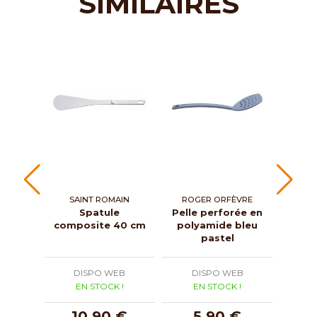
SIMILAIRES
SAINT ROMAIN
ROGER ORFÈVRE
Spatule
Pelle perforée en
Spat
composite 40 cm
polyamide bleu
wo
pastel
DISPO WEB
DISPO WEB
D
EN STOCK !
EN STOCK !
E
10,90 €
5,90 €
1