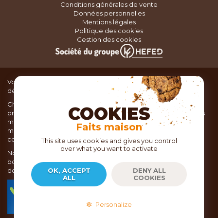
Conditions générales de vente
Données personnelles
Mentions légales
Politique des cookies
Gestion des cookies
Vous recherchez du matériel de cuisine pour concocter de
délicieux plats ou des pâtisseries dignes d’un grand chef ?
Chez TOC, boutique d’ustensiles de cuisine, nous vous
COOKIES
proposons une large sélection de produits issus des meilleures
marques de matériel de cuisine: Ustensiles de pâtisserie,
Faits maison
matériel de cuisson, service de table, ustensiles de cuisine,
coutellerie, set picnic.
This site uses cookies and gives you control
over what you want to activate
Nous vous réservons un accueil chaleureux au sein de nos 21
boutiques, mais vous trouverez également tout votre matériel
de cuisine en ligne sur notre site internet toc.fr
OK, ACCEPT
DENY ALL
ALL
COOKIES
TOC.fr est membre de la FEVAD Fédération du e-
commerce et de la vente à distance depuis 2018.
Personalize