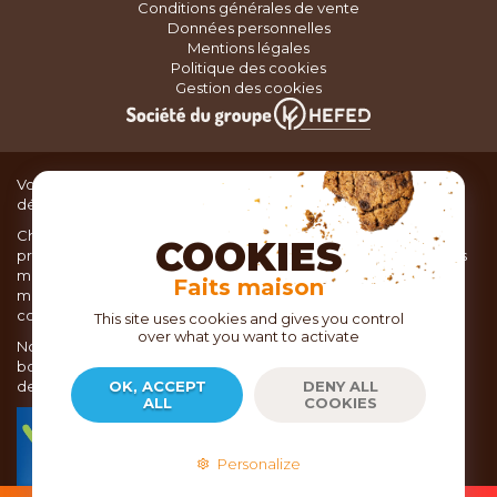
Conditions générales de vente
Données personnelles
Mentions légales
Politique des cookies
Gestion des cookies
Vous recherchez du matériel de cuisine pour concocter de
délicieux plats ou des pâtisseries dignes d’un grand chef ?
Chez TOC, boutique d’ustensiles de cuisine, nous vous
COOKIES
proposons une large sélection de produits issus des meilleures
marques de matériel de cuisine: Ustensiles de pâtisserie,
Faits maison
matériel de cuisson, service de table, ustensiles de cuisine,
coutellerie, set picnic.
This site uses cookies and gives you control
over what you want to activate
Nous vous réservons un accueil chaleureux au sein de nos 21
boutiques, mais vous trouverez également tout votre matériel
de cuisine en ligne sur notre site internet toc.fr
OK, ACCEPT
DENY ALL
ALL
COOKIES
TOC.fr est membre de la FEVAD Fédération du e-
commerce et de la vente à distance depuis 2018.
Personalize