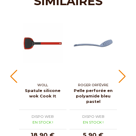
SIMILAIRES
WOLL
ROGER ORFÈVRE
SA
Spatule silicone
Pelle perforée en
wok Cook It
polyamide bleu
comp
pastel
DISPO WEB
DISPO WEB
D
EN STOCK !
EN STOCK !
E
18,90 €
5,90 €
1