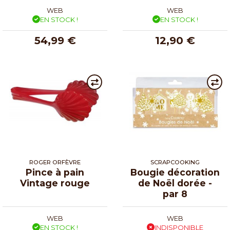
WEB
WEB
EN STOCK !
EN STOCK !
54,99 €
12,90 €
ROGER ORFÈVRE
SCRAPCOOKING
Pince à pain
Bougie décoration
Vintage rouge
de Noël dorée -
par 8
WEB
WEB
EN STOCK !
INDISPONIBLE