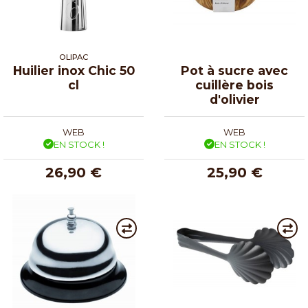
OLIPAC
Huilier inox Chic 50
Pot à sucre avec
cl
cuillère bois
d'olivier
WEB
WEB
EN STOCK !
EN STOCK !
26,90 €
25,90 €