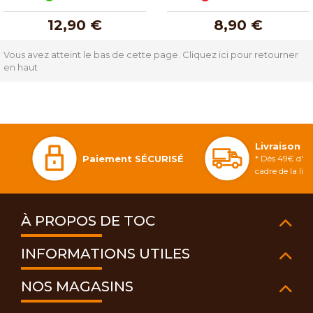
12,90 €
8,90 €
Vous avez atteint le bas de cette page.
Cliquez ici pour retourner
en haut
Livraison 
Paiement SÉCURISÉ
* Dès 49€ d'ac
cadre de la li
À PROPOS DE TOC
INFORMATIONS UTILES
NOS MAGASINS