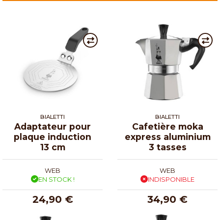
BIALETTI
BIALETTI
Adaptateur pour
Cafetière moka
plaque induction
express aluminium
13 cm
3 tasses
WEB
WEB
EN STOCK !
INDISPONIBLE
24,90 €
34,90 €