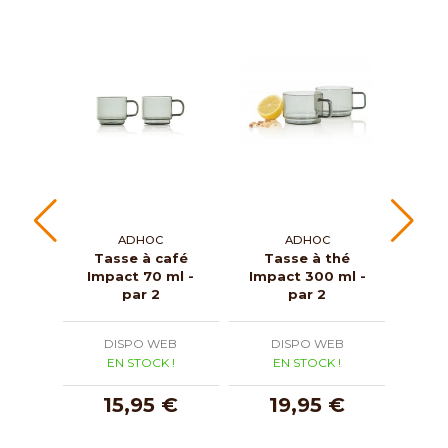
ADHOC
ADHOC
Tasse à café
Tasse à thé
Tass
Impact 70 ml -
Impact 300 ml -
fil
par 2
par 2
Yu
DISPO WEB
DISPO WEB
D
EN STOCK !
EN STOCK !
E
15,95 €
19,95 €
2