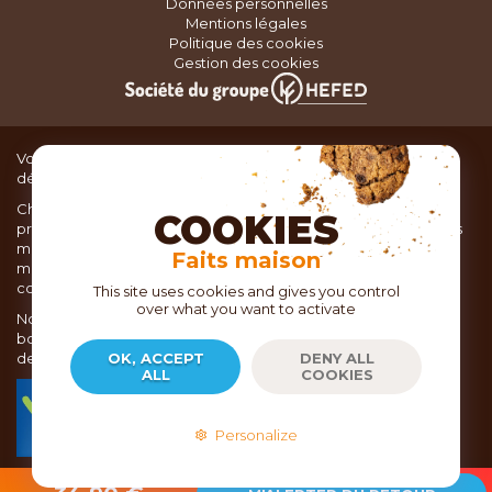
Données personnelles
Mentions légales
Politique des cookies
Gestion des cookies
Vous recherchez du matériel de cuisine pour concocter de
délicieux plats ou des pâtisseries dignes d’un grand chef ?
Chez TOC, boutique d’ustensiles de cuisine, nous vous
COOKIES
proposons une large sélection de produits issus des meilleures
marques de matériel de cuisine: Ustensiles de pâtisserie,
Faits maison
matériel de cuisson, service de table, ustensiles de cuisine,
coutellerie, set picnic.
This site uses cookies and gives you control
over what you want to activate
Nous vous réservons un accueil chaleureux au sein de nos 21
boutiques, mais vous trouverez également tout votre matériel
de cuisine en ligne sur notre site internet toc.fr
OK, ACCEPT
DENY ALL
ALL
COOKIES
TOC.fr est membre de la FEVAD Fédération du e-
commerce et de la vente à distance depuis 2018.
Personalize
2026
- Copyright EPICURIA - TOC.FR