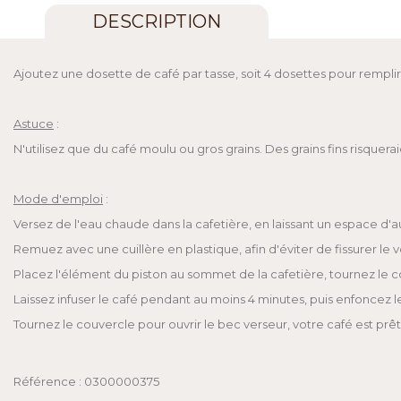
DESCRIPTION
Ajoutez une dosette de café par tasse, soit 4 dosettes pour remplir 
Astuce
:
N'utilisez que du café moulu ou gros grains. Des grains fins risquera
Mode d'emploi
:
Versez de l'eau chaude dans la cafetière, en laissant un espace d'a
Remuez avec une cuillère en plastique, afin d'éviter de fissurer le v
Placez l'élément du piston au sommet de la cafetière, tournez le 
Laissez infuser le café pendant au moins 4 minutes, puis enfoncez 
Tournez le couvercle pour ouvrir le bec verseur, votre café est prê
Référence : 0300000375