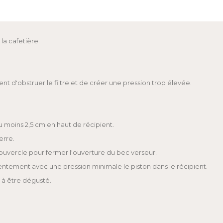
la cafetière.
ient d'obstruer le filtre et de créer une pression trop élevée.
u moins 2,5 cm en haut de récipient.
erre.
couvercle pour fermer l'ouverture du bec verseur.
lentement avec une pression minimale le piston dans le récipient.
t à être dégusté.