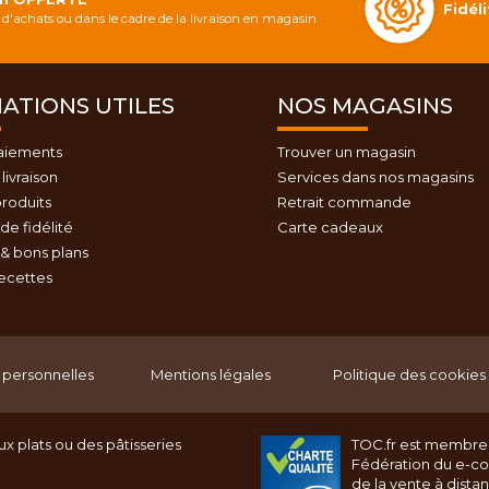
Fidé
d'achats ou dans le cadre de la livraison en magasin
ATIONS UTILES
NOS MAGASINS
aiements
Trouver un magasin
livraison
Services dans nos magasins
roduits
Retrait commande
e fidélité
Carte cadeaux
& bons plans
recettes
personnelles
Mentions légales
Politique des cookies
x plats ou des pâtisseries
TOC.fr est membre
Fédération du e-c
de la vente à dista