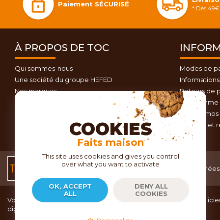
Paiement SÉCURISÉ
* Dès 49€ 
À PROPOS DE TOC
INFORM
Qui sommes-nous
Modes de p
Une société du groupe HEFED
Informations 
Nos marques
Retours de p
Contactez-nous
Programme d
Plan du site
Nos promos 
COOKIES
Conseils et 
Faits maison
This site uses cookies and gives you control
over what you want to activate
Conditions générales
Données 
de vente
OK, ACCEPT
DENY ALL
ALL
COOKIES
Vous recherchez du matériel de cuisine pour concocter de délicieu
dignes d’un grand chef ?