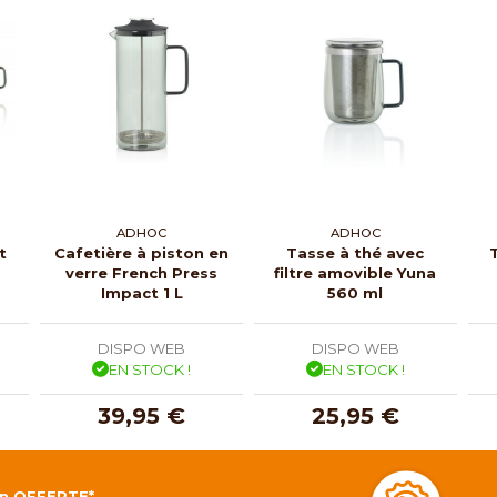
ADHOC
ADHOC
t
Cafetière à piston en
Tasse à thé avec
verre French Press
filtre amovible Yuna
Impact 1 L
560 ml
DISPO WEB
DISPO WEB
EN STOCK !
EN STOCK !
39,95 €
25,95 €
on OFFERTE*