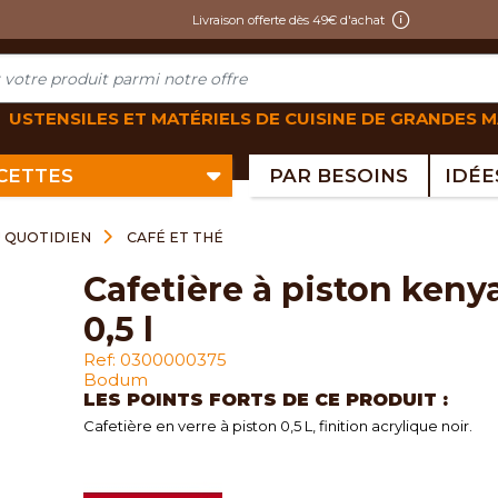
Livraison offerte dès 49€ d'achat
USTENSILES ET MATÉRIELS DE CUISINE DE GRANDES 
ECETTES
PAR BESOINS
U QUOTIDIEN
CAFÉ ET THÉ
cafetière à piston kenya
0,5 l
Ref: 0300000375
Bodum
LES POINTS FORTS DE CE PRODUIT :
Cafetière en verre à piston 0,5 L, finition acrylique noir.