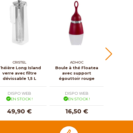
CRISTEL
ADHOC
BO
Théière Long Island
Boule à thé Floatea
Cafetièr
verre avec filtre
avec support
kenya
dévissable 1,5 L
égouttoir rouge
DISPO WEB
DISPO WEB
DISP
EN STOCK !
EN STOCK !
EN 
49,90 €
16,50 €
29,