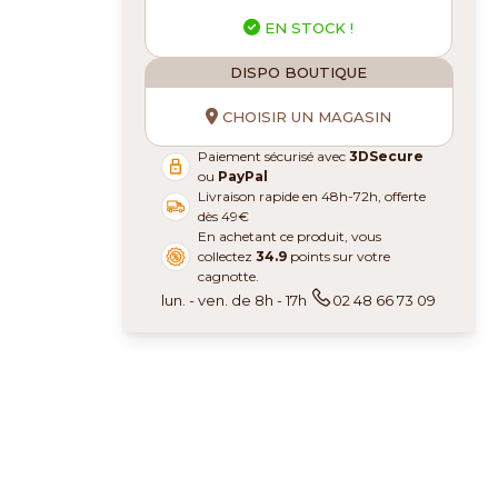
EN STOCK !
DISPO BOUTIQUE
CHOISIR UN MAGASIN
Paiement sécurisé avec
3DSecure
ou
PayPal
Livraison rapide en 48h-72h, offerte
dès 49€
En achetant ce produit, vous
collectez
34.9
points sur votre
cagnotte.
lun. - ven. de 8h - 17h
02 48 66 73 09