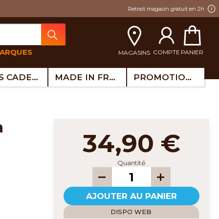
Retrait magasin gratuit en 2h
MARQUES
COMPTE
PANIER
MAGASINS
IDÉES CADEAUX
MADE IN FRANCE
PROMOTIONS
34,90 €
Quantité
AJOUTER AU PANIER
DISPO WEB