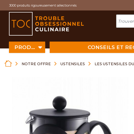
Cookies management panel
3000 produits rigoureusement sélectionnés
PRODUITS
CONSEILS ET R
NOTRE OFFRE
USTENSILES
LES USTENSILES D