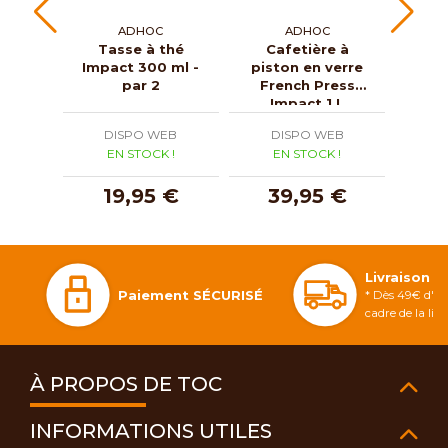
ADHOC
ADHOC
Tasse à thé
Cafetière à
Tass
Impact 300 ml -
piston en verre
fil
par 2
French Press
Yu
Impact 1 L
DISPO WEB
DISPO WEB
D
EN STOCK !
EN STOCK !
E
19,95 €
39,95 €
2
Livraison 
Paiement SÉCURISÉ
* Dès 49€ d'ac
cadre de la li
À PROPOS DE TOC
INFORMATIONS UTILES