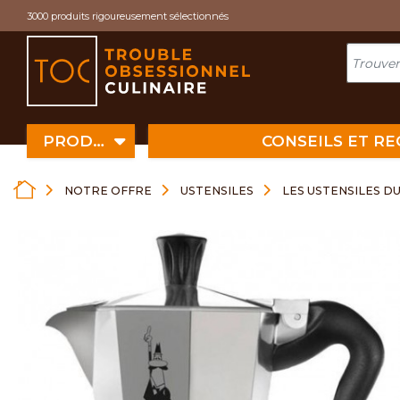
Cookies management panel
3000 produits rigoureusement sélectionnés
PRODUITS
CONSEILS ET R
NOTRE OFFRE
USTENSILES
LES USTENSILES D