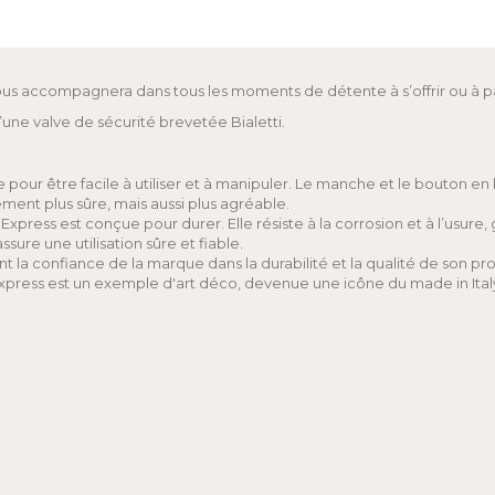
ous accompagnera dans tous les moments de détente à s’offrir ou à pa
’une valve de sécurité brevetée Bialetti.
r être facile à utiliser et à manipuler. Le manche et le bouton en baké
ement plus sûre, mais aussi plus agréable.
xpress est conçue pour durer. Elle résiste à la corrosion et à l’usure,
ure une utilisation sûre et fiable.
ant la confiance de la marque dans la durabilité et la qualité de son pro
a Express est un exemple d'art déco, devenue une icône du made in It