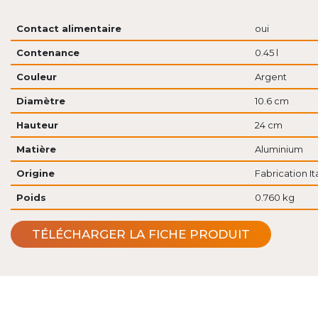
Contact alimentaire
oui
Contenance
0.45 l
Couleur
Argent
Diamètre
10.6 cm
Hauteur
24 cm
Matière
Aluminium
Origine
Fabrication It
Poids
0.760 kg
TÉLÉCHARGER LA FICHE PRODUIT