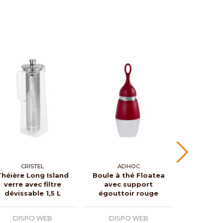
CRISTEL
ADHOC
BO
Théière Long Island
Boule à thé Floatea
Cafetièr
verre avec filtre
avec support
kenya
dévissable 1,5 L
égouttoir rouge
DISPO WEB
DISPO WEB
DISP