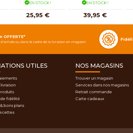
EN STOCK !
EN STOCK !
25,95 €
39,95 €
on OFFERTE*
Fidé
d'achats ou dans le cadre de la livraison en magasin
ATIONS UTILES
NOS MAGASINS
aiements
Trouver un magasin
livraison
Services dans nos magasins
roduits
Retrait commande
e fidélité
Carte cadeaux
& bons plans
recettes