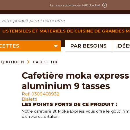
Livraison offerte dès 49€ d'achat
USTENSILES ET MATÉRIELS DE CUISINE DE GRANDES 
ECETTES
PAR BESOINS
U QUOTIDIEN
CAFÉ ET THÉ
cafetière moka express
aluminium 9 tasses
Ref: 0309468932
Bialetti
LES POINTS FORTS DE CE PRODUIT :
Notre cafetière 9t Moka Express vous offre le goût inim
d’un vrai café italien.