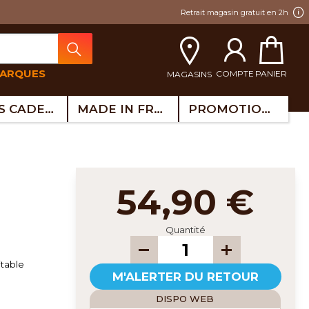
Retrait magasin gratuit en 2h
MARQUES
COMPTE
PANIER
MAGASINS
IDÉES CADEAUX
MADE IN FRANCE
PROMOTIONS
54,90 €
Quantité
itable
M'ALERTER DU RETOUR
DISPO WEB