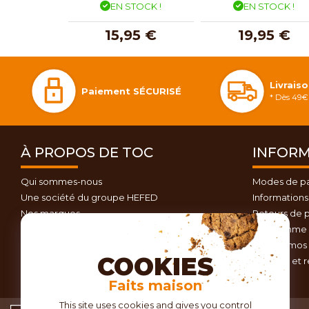
EN STOCK !
EN STOCK !
15,95 €
19,95 €
Livrais
Paiement SÉCURISÉ
* Dès 49€ 
À PROPOS DE TOC
INFORM
Qui sommes-nous
Modes de p
Une société du groupe HEFED
Informations 
Nos marques
Retours de p
Contactez-nous
Programme d
Plan du site
Nos promos 
COOKIES
Conseils et 
Faits maison
This site uses cookies and gives you control