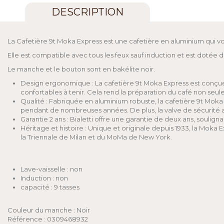
DESCRIPTION
La Cafetière 9t Moka Express est une cafetière en aluminium qui v
Elle est compatible avec tous les feux sauf induction et est dotée d
Le manche et le bouton sont en bakélite noir.
Design ergonomique : La cafetière 9t Moka Express est conçue pou
confortables à tenir. Cela rend la préparation du café non seul
Qualité : Fabriquée en aluminium robuste, la cafetière 9t Moka E
pendant de nombreuses années. De plus, la valve de sécurité ass
Garantie 2 ans : Bialetti offre une garantie de deux ans, soulign
Héritage et histoire : Unique et originale depuis 1933, la Mok
la Triennale de Milan et du MoMa de New York.
Lave-vaisselle : non
Induction : non
capacité : 9 tasses
Couleur du manche : Noir
Référence : 0309468932