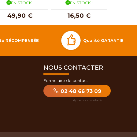
EN STOCK !
EN STOCK !
EN 
49,90 €
16,50 €
29,
Qualité GARANTIE
lité RÉCOMPENSÉE
NOUS CONTACTER
Formulaire de contact
02 48 66 73 09