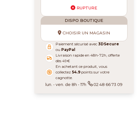
RUPTURE
DISPO BOUTIQUE
CHOISIR UN MAGASIN
Paiement sécurisé avec
3DSecure
ou
PayPal
Livraison rapide en 48h-72h, offerte
dès 49€
En achetant ce produit, vous
collectez
54.9
points sur votre
cagnotte.
lun. - ven. de 8h - 17h
02 48 66 73 09