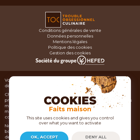
Conditions générales de vente
Données personnelles
Mentions légales
Politique des cookies
Gestion des cookies
Vous recherchez du matériel de cuisine pour concocter de
délicieux plats ou des pâtisseries dignes d’un grand chef ?
Chez TOC, boutique d’ustensiles de cuisine, nous vous
COOKIES
proposons une large sélection de produits issus des meilleures
marques de matériel de cuisine: Ustensiles de pâtisserie,
Faits maison
matériel de cuisson, service de table, ustensiles de cuisine,
coutellerie, set picnic.
This site uses cookies and gives you control
over what you want to activate
Nous vous réservons un accueil chaleureux au sein de nos 21
boutiques, mais vous trouverez également tout votre matériel
de cuisine en ligne sur notre site internet toc.fr
OK, ACCEPT
DENY ALL