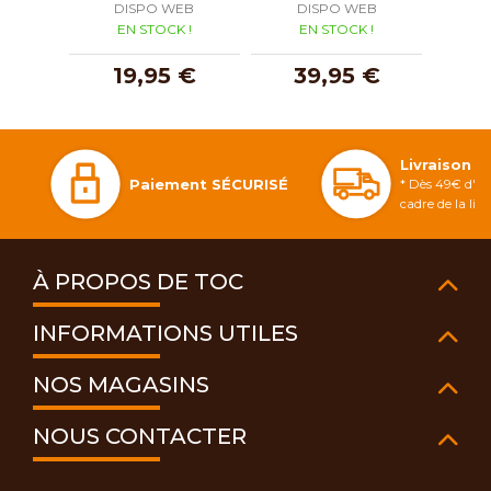
DISPO WEB
DISPO WEB
D
EN STOCK !
EN STOCK !
E
19,95 €
39,95 €
2
Livraison 
Paiement SÉCURISÉ
* Dès 49€ d'ac
cadre de la li
À PROPOS DE TOC
INFORMATIONS UTILES
NOS MAGASINS
NOUS CONTACTER