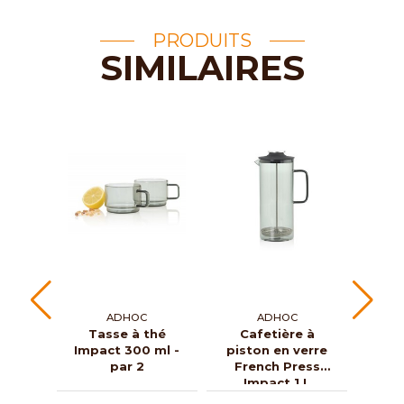
PRODUITS
SIMILAIRES
ADHOC
ADHOC
Tasse à thé
Cafetière à
Tass
Impact 300 ml -
piston en verre
fil
par 2
French Press
Yu
Impact 1 L