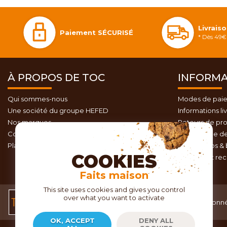
Livrais
Paiement SÉCURISÉ
* Dès 49€ 
À PROPOS DE TOC
INFORMA
Qui sommes-nous
Modes de pai
Une société du groupe HEFED
Informations li
Nos marques
Retours de pro
Contactez-nous
Programme de 
Plan du site
Nos promos & 
COOKIES
Conseils et re
Faits maison
This site uses cookies and gives you control
over what you want to activate
Conditions générales de
Donné
vente
OK, ACCEPT
DENY ALL