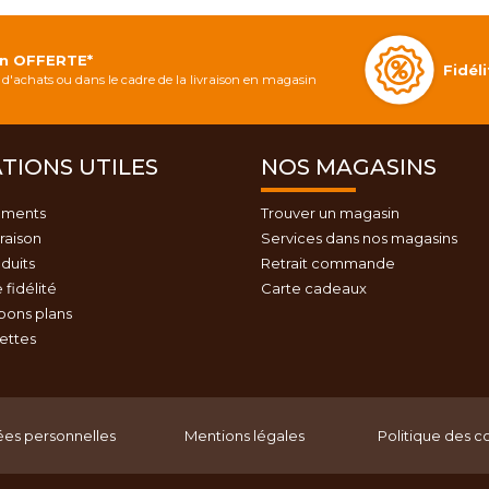
on OFFERTE*
Fidé
d'achats ou dans le cadre de la livraison en magasin
TIONS UTILES
NOS MAGASINS
ements
Trouver un magasin
vraison
Services dans nos magasins
duits
Retrait commande
fidélité
Carte cadeaux
bons plans
cettes
es personnelles
Mentions légales
Politique des c