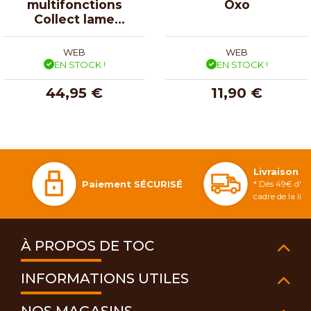
multifonctions
Oxo
Collect lame
julienne
WEB
WEB
EN STOCK !
EN STOCK !
44,95 €
11,90 €
Livraison 
Paiement SÉCURISÉ
* Dès 49€ d'ac
cadre de la li
À PROPOS DE TOC
INFORMATIONS UTILES