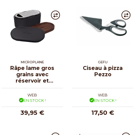
MICROPLANE
GEFU
Râpe lame gros
Ciseau à pizza
grains avec
Pezzo
réservoir et
couvercles
WEB
WEB
EN STOCK !
EN STOCK !
39,95 €
17,50 €