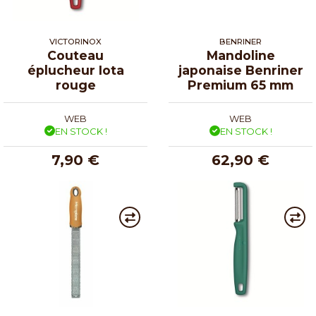
VICTORINOX
BENRINER
Couteau
Mandoline
éplucheur Iota
japonaise Benriner
rouge
Premium 65 mm
WEB
WEB
EN STOCK !
EN STOCK !
7,90 €
62,90 €