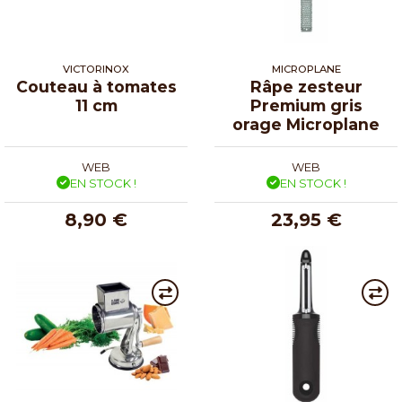
VICTORINOX
MICROPLANE
Couteau à tomates
Râpe zesteur
11 cm
Premium gris
orage Microplane
WEB
WEB
EN STOCK !
EN STOCK !
8,90 €
23,95 €