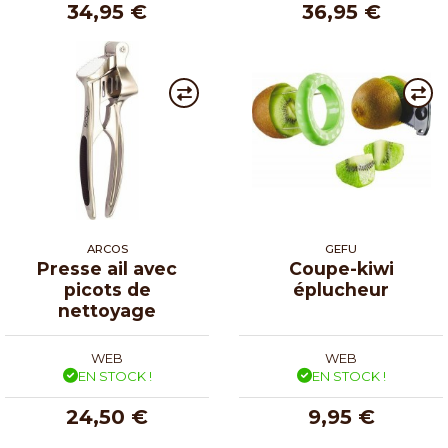
34,95 €
36,95 €
ARCOS
GEFU
Presse ail avec
Coupe-kiwi
picots de
éplucheur
nettoyage
WEB
WEB
EN STOCK !
EN STOCK !
24,50 €
9,95 €