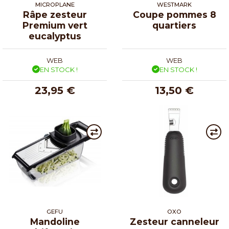
MICROPLANE
WESTMARK
Râpe zesteur
Coupe pommes 8
Premium vert
quartiers
eucalyptus
WEB
WEB
EN STOCK !
EN STOCK !
23,95 €
13,50 €
GEFU
OXO
Mandoline
Zesteur canneleur