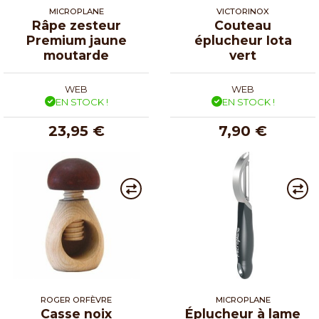
MICROPLANE
VICTORINOX
Râpe zesteur
Couteau
Premium jaune
éplucheur Iota
moutarde
vert
WEB
WEB
EN STOCK !
EN STOCK !
23,95 €
7,90 €
ROGER ORFÈVRE
MICROPLANE
Casse noix
Éplucheur à lame