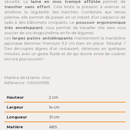
sécurité. La
lame en inox trempé affûtée
permet de
trancher sans effort
. Cela limite la pression à exercer et
améliore la régularité des tranches. Combinée aux lames
julienne, elle permet de passer en un instant d’un carpaccio de
radis à des bâtonnets croquants. Le
poussoir ergonomique
très enveloppant
, vous permet de travailler vite sans vous
soucier de vos doigts (même en fin de légume).
Les
larges patins antidérapants
maintiennent la mandoline
japonaise Benriner Premium 9,5 cm bien en place. Résultat ?
Des découpes dignes d’un restaurant, obtenues en quelques
minutes, avec un geste fluide et sûr qui donne envie de cuisiner
encore plus souvent !
Matière de la lame : Inox
Référence : 0300001155
Hauteur
2 cm
Largeur
14 cm
Longueur
31 cm
Matière
ABS