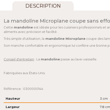
DESCRIPTION
La mandoline Microplane coupe sans effor
Cette
mandoline
est idéale pour les cuisiniers professionnels e
aliments avec précision et facilité.
Très simple d'utilisation, la
mandoline Microplane
coupe des lame
Son manche confortable et ergonomique lui confère une bonne prise
Conseil d'entretien
: La
mandoline
passe au lave-vaisselle.
Fabriquées aux États-Unis.
Référence : 0300000144
Hauteur
3 cm
Largeur
7.8 c