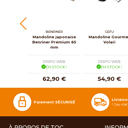
BENRINER
GEFU
Mandoline japonaise
Mandoline Gourme
Benriner Premium 65
Volari
mm
DISPO WEB
DISPO WEB
EN STOCK !
EN STOCK !
62,90 €
54,90 €
Livrais
Paiement SÉCURISÉ
* Dès 49€ 
À PROPOS DE TOC
INFORM