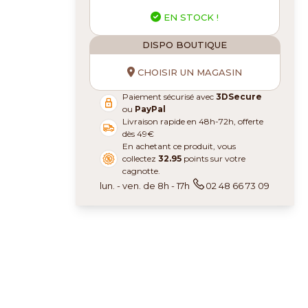
EN STOCK !
DISPO BOUTIQUE
CHOISIR UN MAGASIN
Paiement sécurisé avec
3DSecure
ou
PayPal
Livraison rapide en 48h-72h, offerte
dès 49€
En achetant ce produit, vous
collectez
32.95
points sur votre
cagnotte.
lun. - ven. de 8h - 17h
02 48 66 73 09