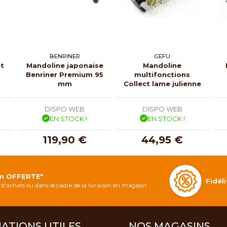
BENRINER
GEFU
t
Mandoline japonaise
Mandoline
Benriner Premium 95
multifonctions
mm
Collect lame julienne
DISPO WEB
DISPO WEB
EN STOCK !
EN STOCK !
119,90 €
44,95 €
on OFFERTE*
Fidé
d'achats ou dans le cadre de la livraison en magasin
ATIONS UTILES
NOS MAGASINS