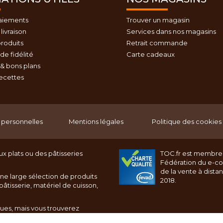
aiements
Trouver un magasin
livraison
Services dans nos magasins
roduits
Retrait commande
e fidélité
Carte cadeaux
& bons plans
recettes
personnelles
Mentions légales
Politique des cookies
x plats ou des pâtisseries
TOC.fr est membre
Fédération du e-c
de la vente à dista
ne large sélection de produits
2018.
âtisserie, matériel de cuisson,
ques, mais vous trouverez
rnet toc.fr