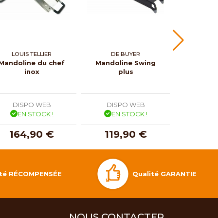
LOUIS TELLIER
DE BUYER
KYO
Mandoline du chef
Mandoline Swing
Mandolin
inox
plus
no
DISPO WEB
DISPO WEB
DISP
EN STOCK !
EN STOCK !
EN 
164,90 €
119,90 €
35,
Qualité GARANTIE
lité RÉCOMPENSÉE
NOUS CONTACTER