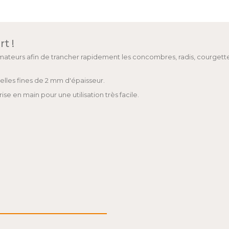
t !
t amateurs afin de trancher rapidement les concombres, radis, courge
lles fines de 2 mm d'épaisseur.
 en main pour une utilisation très facile.
m