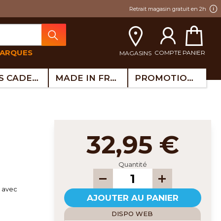
Retrait magasin gratuit en 2h
MARQUES
COMPTE
PANIER
MAGASINS
IDÉES CADEAUX
MADE IN FRANCE
PROMOTIONS
32,95 €
Quantité
avec
AJOUTER AU PANIER
DISPO WEB