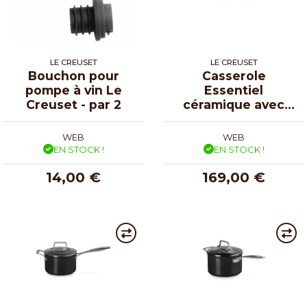
LE CREUSET
LE CREUSET
Bouchon pour
Casserole
pompe à vin Le
Essentiel
Creuset - par 2
céramique avec
couvercle ø 16 cm
WEB
WEB
EN STOCK !
EN STOCK !
14,00 €
169,00 €