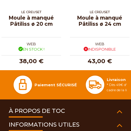
LE CREUSET
LE CREUSET
Moule à manqué
Moule à manqué
Pâtiliss ø 20 cm
Pâtiliss ø 24 cm
WEB
WEB
EN STOCK !
INDISPONIBLE
38,00 €
43,00 €
Livraison 
Paiement SÉCURISÉ
* Dès 49€ d'ac
cadre de la li
À PROPOS DE TOC
INFORMATIONS UTILES