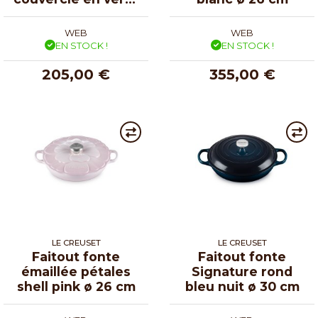
ø 24 cm
WEB
WEB
EN STOCK !
EN STOCK !
205,00 €
355,00 €
LE CREUSET
LE CREUSET
Faitout fonte
Faitout fonte
émaillée pétales
Signature rond
shell pink ø 26 cm
bleu nuit ø 30 cm