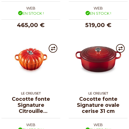
WEB
WEB
EN STOCK !
EN STOCK !
465,00 €
519,00 €
LE CREUSET
LE CREUSET
Cocotte fonte
Cocotte fonte
Signature
Signature ovale
Citrouille
cerise 31 cm
volcanique Ø 24
cm
WEB
WEB