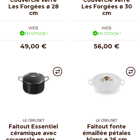
Les Forgées ø 28
Les Forgées ø 30
cm
cm
WEB
WEB
EN STOCK !
EN STOCK !
49,00 €
56,00 €
LE CREUSET
LE CREUSET
Faitout Essentiel
Faitout fonte
céramique avec
émaillée pétales
couvercle en verre
blanc ø 26 cm