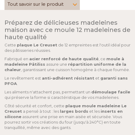
Tout savoir sur le produit
Préparez de délicieuses madeleines
maison avec ce moule 12 madeleines de
haute qualité
Cette
plaque Le Creuset
de 12 empreintes est l'outil idéal pour
des pâtisseries réussies.
Fabriqué en
acier renforcé de haute qualité
, ce
moule à
madeleine Pâtiliss
assure une
répartition uniforme de la
chaleur
, garantissant une cuisson homogène à chaque fournée.
Le revêtement est
anti-adhérent résistant
et
garanti sans
PFOA
.
Les aliments n'attachent pas, permettant un
démoulage facile
qui préserve la forme si caractéristique de vos madeleines.
Côté sécurité et confort, cette
plaque moule madeleine Le
Creuset
a pensé à tout : les
larges bords
et les
inserts en
silicone
assurent une prise en main aisée et sécurisée. Vous
pourrez sortir vos créations du four (jusqu'à 240°C) en toute
tranquillité, même avec des gants.