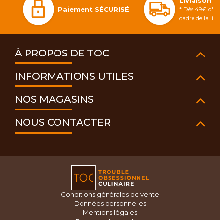
Livraison 
Paiement SÉCURISÉ
* Dès 49€ d'ac
cadre de la li
À PROPOS DE TOC
INFORMATIONS UTILES
NOS MAGASINS
NOUS CONTACTER
Conditions générales de vente
Données personnelles
Mentions légales