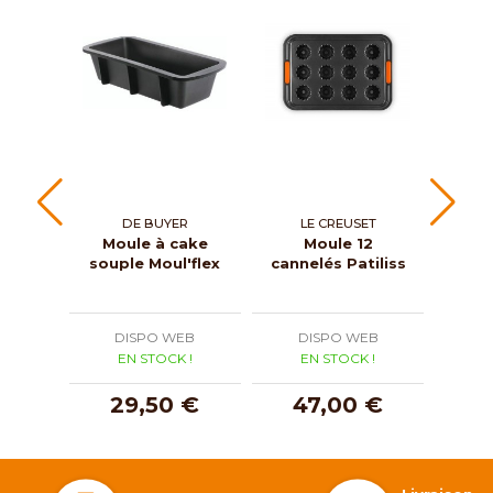
DE BUYER
LE CREUSET
Moule à cake
Moule 12
souple Moul'flex
cannelés Patiliss
ma
Mou
DISPO WEB
DISPO WEB
D
EN STOCK !
EN STOCK !
E
29,50 €
47,00 €
1