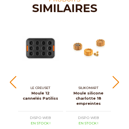
SIMILAIRES
LE CREUSET
SILIKOMART
Moule 12
Moule silicone
cannelés Patiliss
charlotte 18
ma
empreintes
Mou
DISPO WEB
DISPO WEB
D
EN STOCK !
EN STOCK !
E