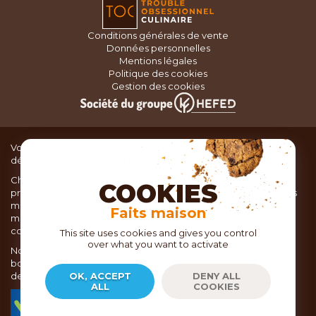
Conditions générales de vente
Données personnelles
Mentions légales
Politique des cookies
Gestion des cookies
Vous recherchez du matériel de cuisine pour concocter de
délicieux plats ou des pâtisseries dignes d’un grand chef ?
Chez TOC, boutique d’ustensiles de cuisine, nous vous
COOKIES
proposons une large sélection de produits issus des meilleures
marques de matériel de cuisine: Ustensiles de pâtisserie,
Faits maison
matériel de cuisson, service de table, ustensiles de cuisine,
coutellerie, set picnic.
This site uses cookies and gives you control
over what you want to activate
Nous vous réservons un accueil chaleureux au sein de nos 21
boutiques, mais vous trouverez également tout votre matériel
de cuisine en ligne sur notre site internet toc.fr
OK, ACCEPT
DENY ALL
ALL
COOKIES
TOC.fr est membre de la FEVAD Fédération du e-