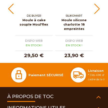
DE BUYER
SILIKOMART
Moule à cake
Moule silicone
souple Moul'flex
charlotte 18
ma
empreintes
Mou
DISPO WEB
DISPO WEB
D
EN STOCK !
EN STOCK !
E
29,50 €
23,90 €
1
Livraison 
Paiement SÉCURISÉ
* Dès 49€ d'ac
cadre de la li
À PROPOS DE TOC
INFORMATIONS UTILES