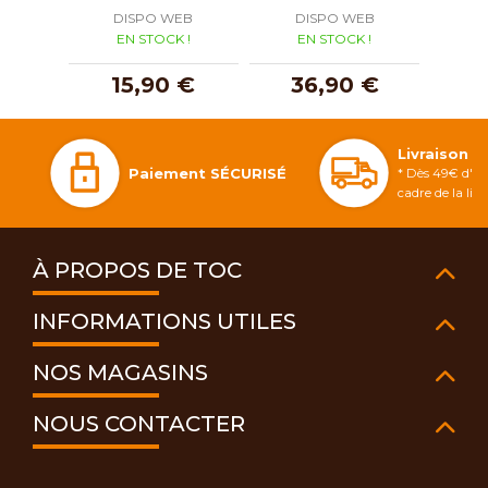
DISPO WEB
DISPO WEB
D
EN STOCK !
EN STOCK !
E
15,90 €
36,90 €
2
Livraison 
Paiement SÉCURISÉ
* Dès 49€ d'ac
cadre de la li
À PROPOS DE TOC
INFORMATIONS UTILES
NOS MAGASINS
NOUS CONTACTER