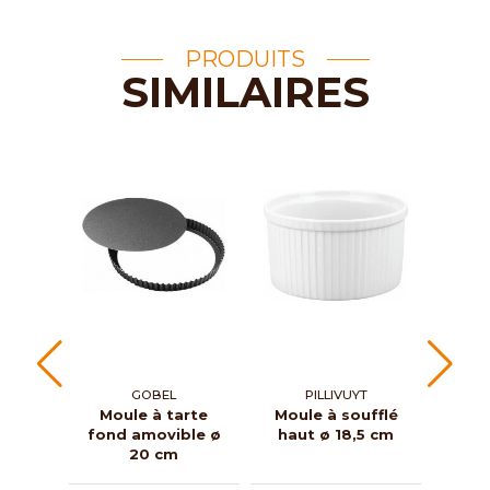
PRODUITS
SIMILAIRES
GOBEL
PILLIVUYT
Moule à tarte
Moule à soufflé
Mou
fond amovible ø
haut ø 18,5 cm
inox 
20 cm
Ø 