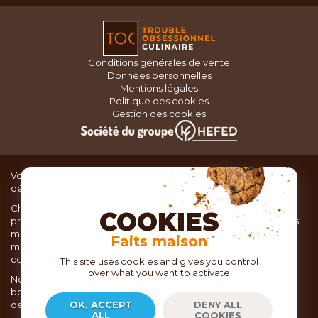
Conditions générales de vente
Données personnelles
Mentions légales
Politique des cookies
Gestion des cookies
Vous recherchez du matériel de cuisine pour concocter de
délicieux plats ou des pâtisseries dignes d’un grand chef ?
Chez TOC, boutique d’ustensiles de cuisine, nous vous
COOKIES
proposons une large sélection de produits issus des meilleures
marques de matériel de cuisine: Ustensiles de pâtisserie,
Faits maison
matériel de cuisson, service de table, ustensiles de cuisine,
coutellerie, set picnic.
This site uses cookies and gives you control
over what you want to activate
Nous vous réservons un accueil chaleureux au sein de nos 21
boutiques, mais vous trouverez également tout votre matériel
de cuisine en ligne sur notre site internet toc.fr
OK, ACCEPT
DENY ALL
ALL
COOKIES