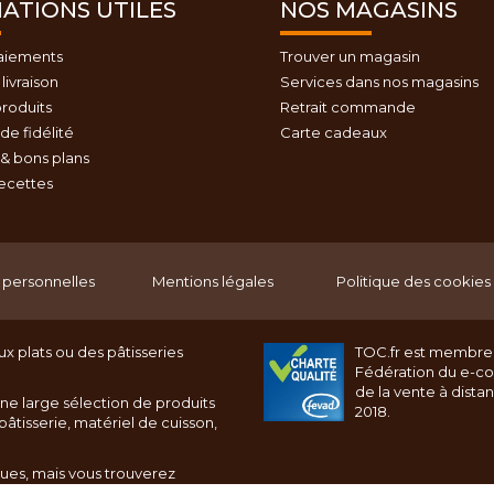
ATIONS UTILES
NOS MAGASINS
aiements
Trouver un magasin
livraison
Services dans nos magasins
roduits
Retrait commande
e fidélité
Carte cadeaux
& bons plans
recettes
personnelles
Mentions légales
Politique des cookies
x plats ou des pâtisseries
TOC.fr est membre
Fédération du e-c
de la vente à dista
ne large sélection de produits
2018.
âtisserie, matériel de cuisson,
ques, mais vous trouverez
rnet toc.fr