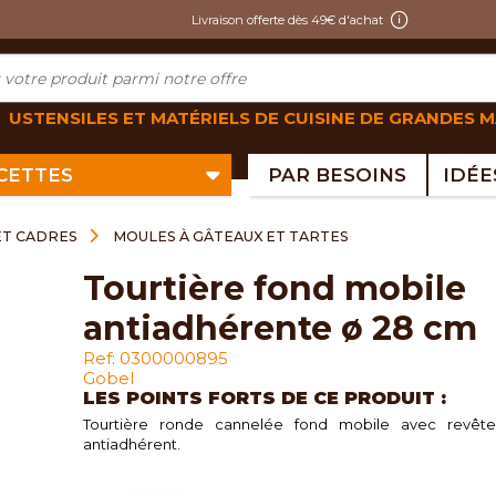
Livraison offerte dès 49€ d'achat
USTENSILES ET MATÉRIELS DE CUISINE DE GRANDES 
ECETTES
PAR BESOINS
ET CADRES
MOULES À GÂTEAUX ET TARTES
tourtière fond mobile
antiadhérente ø 28 cm
Ref: 0300000895
Gobel
LES POINTS FORTS DE CE PRODUIT :
Tourtière ronde cannelée fond mobile avec revêt
antiadhérent.