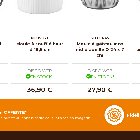
PILLIVUYT
STEEL PAN
d
Moule à soufflé haut
Moule à gâteau inox
m
ø 18,5 cm
nid d'abeille Ø 24 x 7
a
cm
DISPO WEB
DISPO WEB
EN STOCK !
EN STOCK !
36,90 €
27,90 €
on OFFERTE*
Fidé
d'achats ou dans le cadre de la livraison en magasin