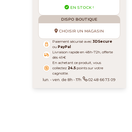
EN STOCK !
DISPO BOUTIQUE
CHOISIR UN MAGASIN
Paiement sécurisé avec
3DSecure
ou
PayPal
Livraison rapide en 48h-72h, offerte
dès 49€
En achetant ce produit, vous
collectez
24.5
points sur votre
cagnotte.
lun. - ven. de 8h - 17h
02 48 66 73 09