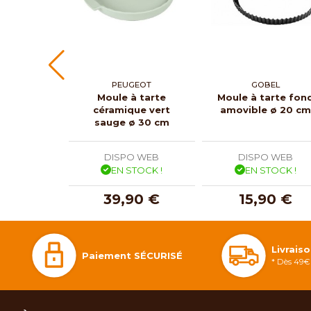
PEUGEOT
GOBEL
Moule à tarte
Moule à tarte fon
céramique vert
amovible ø 20 c
sauge ø 30 cm
DISPO WEB
DISPO WEB
EN STOCK !
EN STOCK !
39,90 €
15,90 €
Livrais
Paiement SÉCURISÉ
* Dès 49€ 