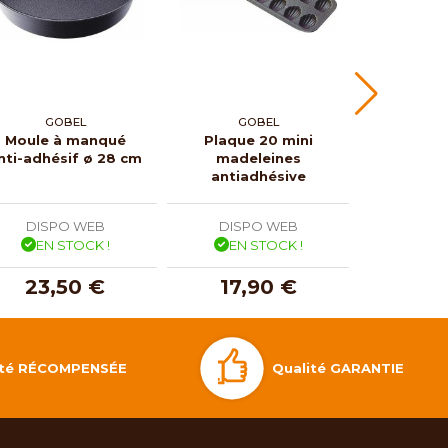
GOBEL
GOBEL
SILI
Moule à manqué
Plaque 20 mini
Moule sil
nti-adhésif ø 28 cm
madeleines
17
antiadhésive
DISPO WEB
DISPO WEB
DISP
EN STOCK !
EN STOCK !
EN 
23,50 €
17,90 €
24,
Qualité GARANTIE
lité RÉCOMPENSÉE