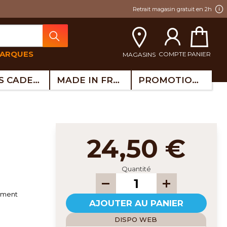
Retrait magasin gratuit en 2h
MARQUES
COMPTE
PANIER
MAGASINS
IDÉES CADEAUX
MADE IN FRANCE
PROMOTIONS
24,50 €
Quantité
ement
AJOUTER AU PANIER
DISPO WEB