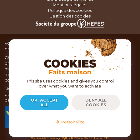
Mentions légales
Politique des cookies
Gestion des cookies
Vous recherchez du matériel de cuisine pour concocter de
délicieux plats ou des pâtisseries dignes d’un grand chef ?
Chez TOC, boutique d’ustensiles de cuisine, nous vous
COOKIES
proposons une large sélection de produits issus des meilleures
marques de matériel de cuisine: Ustensiles de pâtisserie,
Faits maison
matériel de cuisson, service de table, ustensiles de cuisine,
coutellerie, set picnic.
This site uses cookies and gives you control
over what you want to activate
Nous vous réservons un accueil chaleureux au sein de nos 21
boutiques, mais vous trouverez également tout votre matériel
de cuisine en ligne sur notre site internet toc.fr
OK, ACCEPT
DENY ALL
ALL
COOKIES
TOC.fr est membre de la FEVAD Fédération du e-
commerce et de la vente à distance depuis 2018.
Personalize
2026
- Copyright EPICURIA - TOC.FR