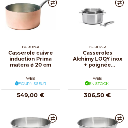
DE BUYER
DE BUYER
Casserole cuivre
Casseroles
induction Prima
Alchimy LOQY inox
matera ø 20 cm
+ poignée
amovible ø 16-20
cm - 3 pièces
WEB
WEB
FOURNISSEUR
EN STOCK !
549,00 €
306,50 €