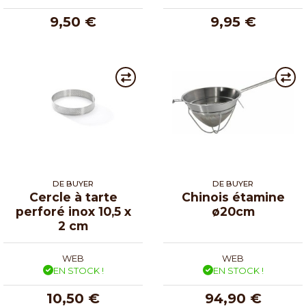
9,50 €
9,95 €
DE BUYER
DE BUYER
Cercle à tarte
Chinois étamine
perforé inox 10,5 x
ø20cm
2 cm
WEB
WEB
EN STOCK !
EN STOCK !
10,50 €
94,90 €