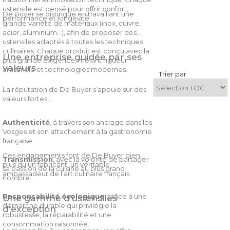
ustensile est pensé pour offrir confort,
De Buyer se distingue en travaillant une
performance et longévité.
grande variété de matériaux (inox, cuivre,
acier, aluminium…), afin de proposer des
ustensiles adaptés à toutes les techniques
culinaires. Chaque produit est conçu avec la
Une entreprise guidée par ses
plus grande exigence, mêlant rigueur
valeurs
artisanale et technologies modernes.
Trier par
La réputation de De Buyer s’appuie sur des
valeurs fortes :
Authenticité
, à travers son ancrage dans les
Vosges et son attachement à la gastronomie
française.
Ces engagements font de De Buyer bien
Transmission
, avec la volonté de partager
plus qu’un fabricant, un véritable
sa passion de la cuisine au plus grand
ambassadeur de l’art culinaire français.
nombre.
Responsabilité écologique
, grâce à une
Une gamme d’ustensiles
démarche durable qui privilégie la
d’exception
robustesse, la réparabilité et une
consommation raisonnée.