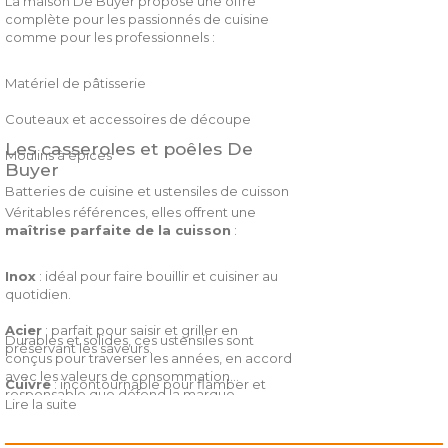
La maison De Buyer propose une offre
complète pour les passionnés de cuisine
comme pour les professionnels :
Matériel de pâtisserie
Couteaux et accessoires de découpe
Les casseroles et poêles De
Moulins à épices
Buyer
Batteries de cuisine et ustensiles de cuisson
Véritables références, elles offrent une
maîtrise parfaite de la cuisson
:
Inox
: idéal pour faire bouillir et cuisiner au
quotidien.
Acier
: parfait pour saisir et griller en
Durables et solides, ces ustensiles sont
préservant les saveurs.
conçus pour traverser les années, en accord
avec les valeurs de consommation
Cuivre
: incontournable pour flamber et
responsable que défend la marque.
mijoter avec précision.
Lire la suite