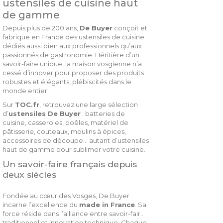
ustensiles de cuisine haut
de gamme
Depuis plus de 200 ans,
De Buyer
conçoit et
fabrique en France des ustensiles de cuisine
dédiés aussi bien aux professionnels qu’aux
passionnés de gastronomie. Héritière d’un
savoir-faire unique, la maison vosgienne n’a
cessé d’innover pour proposer des produits
robustes et élégants, plébiscités dans le
monde entier.
Sur
TOC.fr
, retrouvez une large sélection
d’
ustensiles De Buyer
: batteries de
cuisine, casseroles, poêles, matériel de
pâtisserie, couteaux, moulins à épices,
accessoires de découpe… autant d’ustensiles
haut de gamme pour sublimer votre cuisine.
Un savoir-faire français depuis
deux siècles
Fondée au cœur des Vosges, De Buyer
incarne l’excellence du
made in France
. Sa
force réside dans l’alliance entre savoir-faire
traditionnel et innovation technique. Chaque