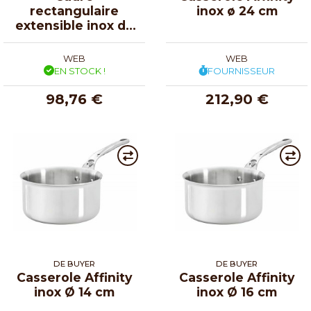
rectangulaire
inox ø 24 cm
extensible inox de
43 à 84 cm
WEB
WEB
EN STOCK !
FOURNISSEUR
98,76 €
212,90 €
DE BUYER
DE BUYER
Casserole Affinity
Casserole Affinity
inox Ø 14 cm
inox Ø 16 cm