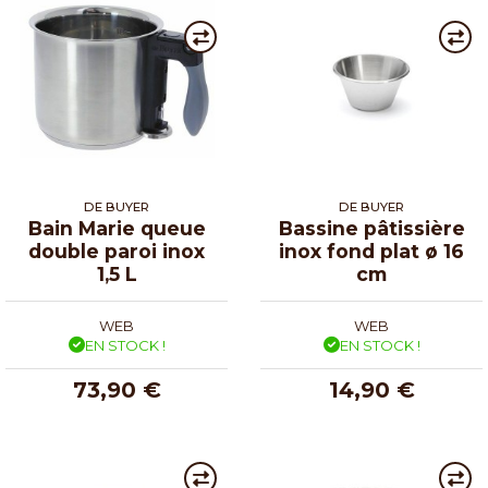
DE BUYER
DE BUYER
Bain Marie queue
Bassine pâtissière
double paroi inox
inox fond plat ø 16
1,5 L
cm
WEB
WEB
EN STOCK !
EN STOCK !
73,90 €
14,90 €