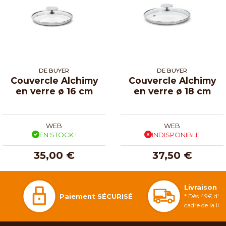
DE BUYER
DE BUYER
Couvercle Alchimy
Couvercle Alchimy
en verre ø 16 cm
en verre ø 18 cm
WEB
WEB
EN STOCK !
INDISPONIBLE
35,00 €
37,50 €
Livraison 
Paiement SÉCURISÉ
* Dès 49€ d'ac
cadre de la li