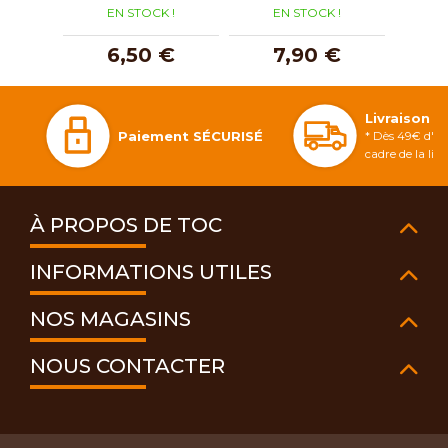
EN STOCK !
EN STOCK !
E
6,50 €
7,90 €
1
Livraison 
Paiement SÉCURISÉ
* Dès 49€ d'ac
cadre de la li
À PROPOS DE TOC
INFORMATIONS UTILES
NOS MAGASINS
NOUS CONTACTER