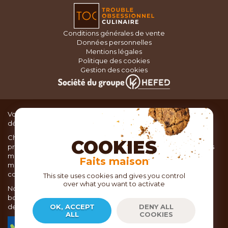
Conditions générales de vente
Données personnelles
Mentions légales
Politique des cookies
Gestion des cookies
Vous recherchez du matériel de cuisine pour concocter de
délicieux plats ou des pâtisseries dignes d’un grand chef ?
Chez TOC, boutique d’ustensiles de cuisine, nous vous
COOKIES
proposons une large sélection de produits issus des meilleures
marques de matériel de cuisine: Ustensiles de pâtisserie,
Faits maison
matériel de cuisson, service de table, ustensiles de cuisine,
coutellerie, set picnic.
This site uses cookies and gives you control
over what you want to activate
Nous vous réservons un accueil chaleureux au sein de nos 21
boutiques, mais vous trouverez également tout votre matériel
de cuisine en ligne sur notre site internet toc.fr
OK, ACCEPT
DENY ALL
ALL
COOKIES