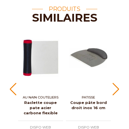
PRODUITS
SIMILAIRES
AU NAIN COUTELIERS
PATISSE
Raclette coupe
Coupe pâte bord
S
pate acier
droit inox 16 cm
si
carbone flexible
th
DISPO WEB
DISPO WEB
D