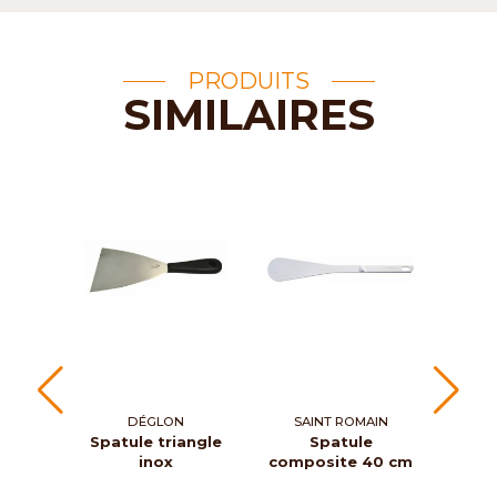
PRODUITS
SIMILAIRES
DÉGLON
SAINT ROMAIN
ROG
Spatule triangle
Spatule
Pelle
inox
composite 40 cm
pol