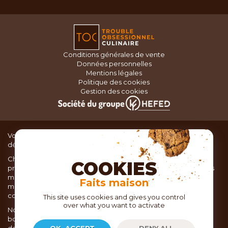
Conditions générales de vente
Données personnelles
Mentions légales
Politique des cookies
Gestion des cookies
Vous recherchez du matériel de cuisine pour concocter de
délicieux plats ou des pâtisseries dignes d’un grand chef ?
Chez TOC, boutique d’ustensiles de cuisine, nous vous
COOKIES
proposons une large sélection de produits issus des meilleures
marques de matériel de cuisine: Ustensiles de pâtisserie,
Faits maison
matériel de cuisson, service de table, ustensiles de cuisine,
coutellerie, set picnic.
This site uses cookies and gives you control
over what you want to activate
Nous vous réservons un accueil chaleureux au sein de nos 21
boutiques, mais vous trouverez également tout votre matériel
de cuisine en ligne sur notre site internet toc.fr