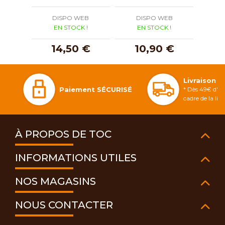
DISPO WEB
DISPO WEB
D
EN STOCK !
EN STOCK !
E
14,50 €
10,90 €
Livraison 
Paiement SÉCURISÉ
* Dès 49€ d'ac
cadre de la li
À PROPOS DE TOC
INFORMATIONS UTILES
NOS MAGASINS
NOUS CONTACTER