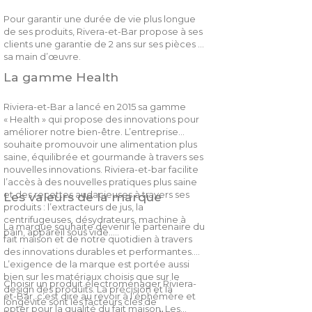
Pour garantir une durée de vie plus longue
de ses produits, Rivera-et-Bar propose à ses
clients une garantie de 2 ans sur ses pièces et
sa main d’œuvre.
La gamme Health
Riviera-et-Bar a lancé en 2015 sa gamme
« Health » qui propose des innovations pour
améliorer notre bien-être. L’entreprise
souhaite promouvoir une alimentation plus
saine, équilibrée et gourmande à travers ses
nouvelles innovations. Riviera-et-bar facilite
l’accès à des nouvelles pratiques plus saine
et des recettes audacieuses à travers ses
Les valeurs de la marque
produits : l’extracteurs de jus, la
centrifugeuses, désydrateurs, machine à
La marque souhaite devenir le partenaire du
pain, appareil sous vide…..
fait maison et de notre quotidien à travers
des innovations durables et performantes.
L’exigence de la marque est portée aussi
bien sur les matériaux choisis que sur le
Choisir un produit électroménager Riviera-
design des produits. La précision et la
et-Bar, c’est dire au revoir à l’éphémère et
longévité sont les facteurs clés de
opter pour la qualité du fait maison. Les