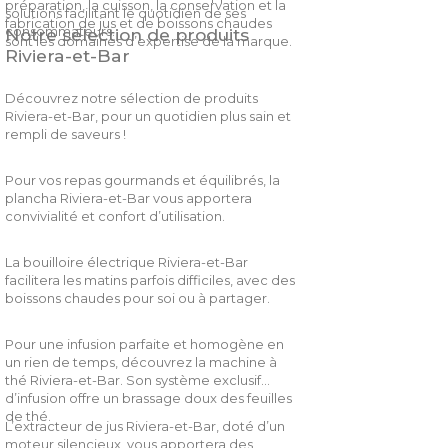
préparation, la cuisson, la conservation et la
solutions facilitant le quotidien de ses
fabrication de jus et de boissons chaudes
consommateurs.
Notre sélection de produits
sont les domaines d’expertise de la marque.
Riviera-et-Bar
Découvrez notre sélection de produits
Riviera-et-Bar, pour un quotidien plus sain et
rempli de saveurs !
Pour vos repas gourmands et équilibrés, la
plancha Riviera-et-Bar vous apportera
convivialité et confort d’utilisation.
La bouilloire électrique Riviera-et-Bar
facilitera les matins parfois difficiles, avec des
boissons chaudes pour soi ou à partager.
Pour une infusion parfaite et homogène en
un rien de temps, découvrez la machine à
thé Riviera-et-Bar. Son système exclusif
d’infusion offre un brassage doux des feuilles
de thé.
L’extracteur de jus Riviera-et-Bar, doté d’un
moteur silencieux, vous apportera des