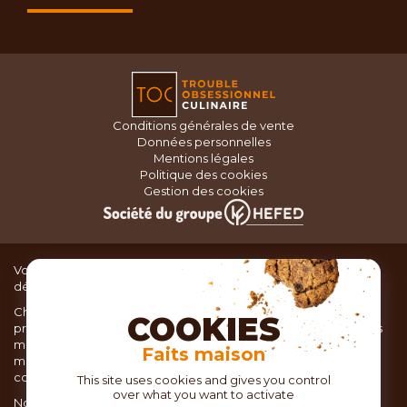
Conditions générales de vente
Données personnelles
Mentions légales
Politique des cookies
Gestion des cookies
Vous recherchez du matériel de cuisine pour concocter de
délicieux plats ou des pâtisseries dignes d’un grand chef ?
Chez TOC, boutique d’ustensiles de cuisine, nous vous
COOKIES
proposons une large sélection de produits issus des meilleures
marques de matériel de cuisine: Ustensiles de pâtisserie,
Faits maison
matériel de cuisson, service de table, ustensiles de cuisine,
coutellerie, set picnic.
This site uses cookies and gives you control
over what you want to activate
Nous vous réservons un accueil chaleureux au sein de nos 21