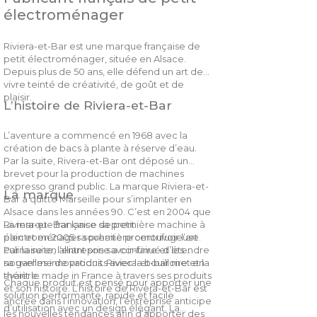
électroménager
Riviera-et-Bar est une marque française de
petit électroménager, située en Alsace.
Depuis plus de 50 ans, elle défend un art de
vivre teinté de créativité, de goût et de
plaisir.
L’histoire de Riviera-et-Bar
L’aventure a commencé en 1968 avec la
création de bacs à plante à réserve d’eau.
Par la suite, Rivera-et-Bar ont déposé un
brevet pour la production de machines
expresso grand public. La marque Riviera-et-
La marque
Bar a quitté Marseille pour s’implanter en
Alsace dans les années 90. C’est en 2004 que
Riviera-et- Bar lance sa première machine à
La marque française de petit
pain et en 2005 sa première centrifugeuse.
électroménager souhaite promouvoir l’art
Par la suite, l’entreprise a continué d’étendre
culinaire en alliant son savoir-faire et les
sa gamme de produits avec la bouilloire et la
nouvelles innovations. Riviera-et-bar met en
théière.
avant le made in France à travers ses produits
Chaque produit est pensé pour apporter une
et son histoire. L’histoire de Rivera-et-Bar est
solution performante, rapide et facile
ancrée dans l’innovation, l’entreprise anticipe
d’utilisation avec un design élégant. La
les nouvelles tendances afin d’apporter des