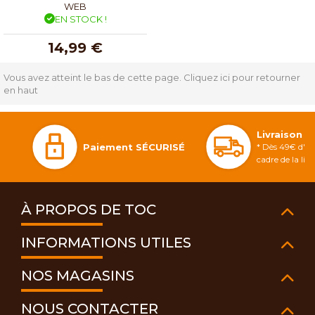
WEB
EN STOCK !
14,99 €
Vous avez atteint le bas de cette page.
Cliquez ici pour retourner
en haut
Livraison 
Paiement SÉCURISÉ
* Dès 49€ d'ac
cadre de la li
À PROPOS DE TOC
INFORMATIONS UTILES
NOS MAGASINS
NOUS CONTACTER