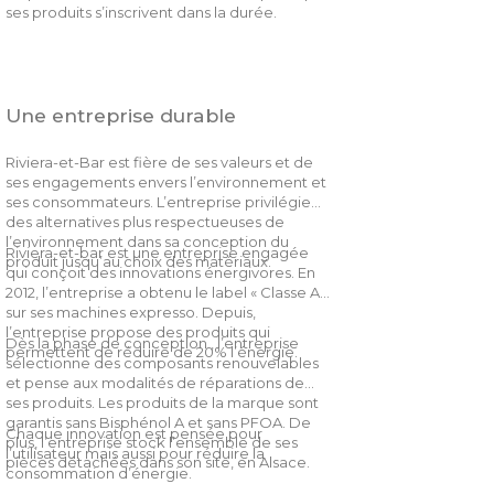
ses produits s’inscrivent dans la durée.
Une entreprise durable
Riviera-et-Bar est fière de ses valeurs et de
ses engagements envers l’environnement et
ses consommateurs. L’entreprise privilégie
des alternatives plus respectueuses de
l’environnement dans sa conception du
Riviera-et-bar est une entreprise engagée
produit jusqu’au choix des matériaux.
qui conçoit des innovations énergivores. En
2012, l’entreprise a obtenu le label « Classe A »
sur ses machines expresso. Depuis,
l’entreprise propose des produits qui
Dès la phase de conception , l’entreprise
permettent de réduire de 20% l’énergie.
sélectionne des composants renouvelables
et pense aux modalités de réparations de
ses produits. Les produits de la marque sont
garantis sans Bisphénol A et sans PFOA. De
Chaque innovation est pensée pour
plus, l’entreprise stock l’ensemble de ses
l’utilisateur mais aussi pour réduire la
pièces détachées dans son site, en Alsace.
consommation d’énergie.