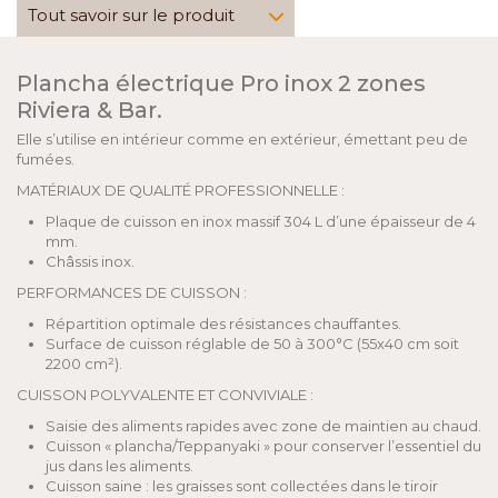
Tout savoir sur le produit
Plancha électrique Pro inox 2 zones
Riviera & Bar.
Elle s’utilise en intérieur comme en extérieur, émettant peu de
fumées.
MATÉRIAUX DE QUALITÉ PROFESSIONNELLE :
Plaque de cuisson en inox massif 304 L d’une épaisseur de 4
mm.
Châssis inox.
PERFORMANCES DE CUISSON :
Répartition optimale des résistances chauffantes.
Surface de cuisson réglable de 50 à 300°C (55x40 cm soit
2200 cm²).
CUISSON POLYVALENTE ET CONVIVIALE :
Saisie des aliments rapides avec zone de maintien au chaud.
Cuisson « plancha/Teppanyaki » pour conserver l’essentiel du
jus dans les aliments.
Cuisson saine : les graisses sont collectées dans le tiroir