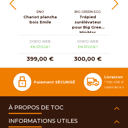
ENO
BIG GREEN EGG
RI
Chariot plancha
Trépied
Plan
bois Emile
surélévateur
pour Big Green
MiniMax
DISPO WEB
DISPO WEB
D
EN STOCK !
EN STOCK !
E
399,00 €
300,00 €
2
Livraison 
Paiement SÉCURISÉ
* Dès 49€ d'ac
cadre de la li
À PROPOS DE TOC
INFORMATIONS UTILES