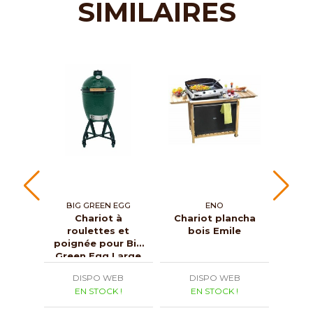
SIMILAIRES
BIG GREEN EGG
ENO
BI
Chariot à
Chariot plancha
roulettes et
bois Emile
su
poignée pour Big
pou
Green Egg Large
DISPO WEB
DISPO WEB
D
EN STOCK !
EN STOCK !
E