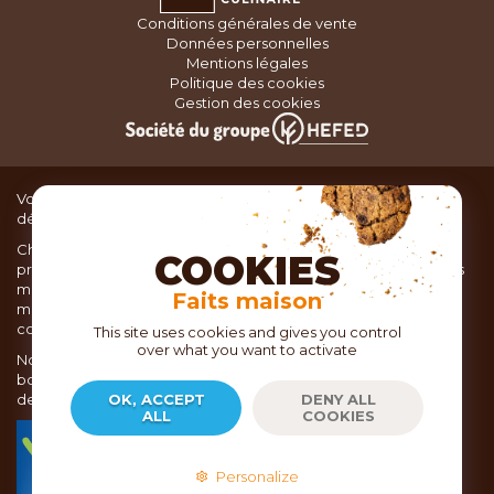
Conditions générales de vente
Données personnelles
Mentions légales
Politique des cookies
Gestion des cookies
Vous recherchez du matériel de cuisine pour concocter de
délicieux plats ou des pâtisseries dignes d’un grand chef ?
Chez TOC, boutique d’ustensiles de cuisine, nous vous
COOKIES
proposons une large sélection de produits issus des meilleures
marques de matériel de cuisine: Ustensiles de pâtisserie,
Faits maison
matériel de cuisson, service de table, ustensiles de cuisine,
coutellerie, set picnic.
This site uses cookies and gives you control
over what you want to activate
Nous vous réservons un accueil chaleureux au sein de nos 21
boutiques, mais vous trouverez également tout votre matériel
de cuisine en ligne sur notre site internet toc.fr
OK, ACCEPT
DENY ALL
ALL
COOKIES
TOC.fr est membre de la FEVAD Fédération du e-
commerce et de la vente à distance depuis 2018.
Personalize