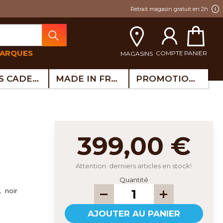
Retrait magasin gratuit en 2h
MARQUES
COMPTE
PANIER
MAGASINS
IDÉES CADEAUX
MADE IN FRANCE
PROMOTIONS
399,00 €
Attention: derniers articles en stock!
Quantité
 noir
AJOUTER AU PANIER