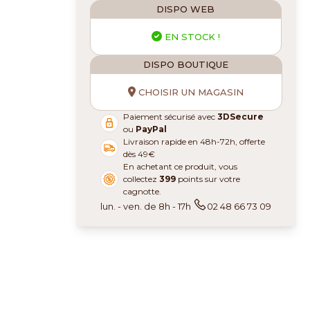
DISPO WEB
EN STOCK !
DISPO BOUTIQUE
CHOISIR UN MAGASIN
Paiement sécurisé avec
3DSecure
ou
PayPal
Livraison rapide en 48h-72h, offerte
dès 49€
En achetant ce produit, vous
collectez
399
points sur votre
cagnotte.
lun. - ven. de 8h - 17h
02 48 66 73 09