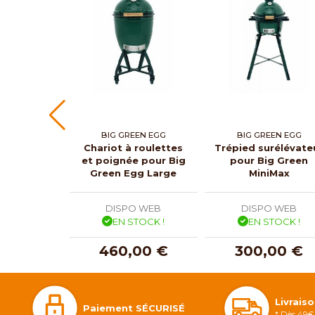
BIG GREEN EGG
BIG GREEN EGG
Chariot à roulettes
Trépied surélévate
et poignée pour Big
pour Big Green
Green Egg Large
MiniMax
DISPO WEB
DISPO WEB
EN STOCK !
EN STOCK !
460,00 €
300,00 €
Livrais
Paiement SÉCURISÉ
* Dès 49€ 