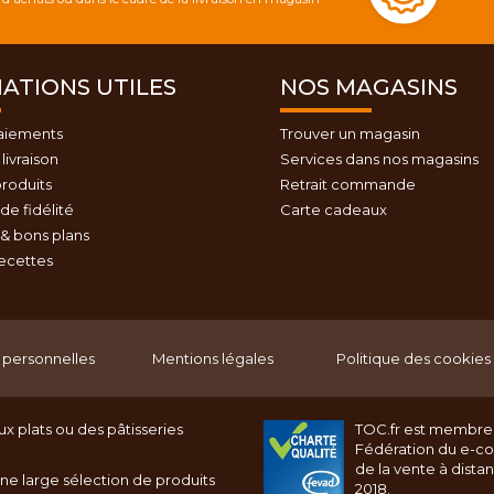
ATIONS UTILES
NOS MAGASINS
aiements
Trouver un magasin
livraison
Services dans nos magasins
roduits
Retrait commande
e fidélité
Carte cadeaux
& bons plans
recettes
personnelles
Mentions légales
Politique des cookies
x plats ou des pâtisseries
TOC.fr est membre
Fédération du e-c
de la vente à dista
ne large sélection de produits
2018.