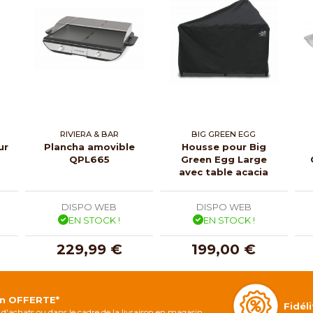
RIVIERA & BAR
BIG GREEN EGG
ur
Plancha amovible
Housse pour Big
QPL665
Green Egg Large
avec table acacia
DISPO WEB
DISPO WEB
EN STOCK !
EN STOCK !
229,99 €
199,00 €
on OFFERTE*
Fidé
d'achats ou dans le cadre de la livraison en magasin