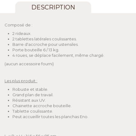
DESCRIPTION
Composé de :
2 rideaux.
2 tablettes latérales coulissantes.
Barre d'accroche pour ustensiles.
Porte bouteille 6 / 13 kg.
4 roues, se déplace facilement, même chargé.
(aucun accessoire fourni)
Les plus produit :
Robuste et stable.
Grand plan de travail.
Résistant aux UV.
Chainette accroche bouteille.
Tablette coulissante.
Peut accueillir toutes les planchas Eno.