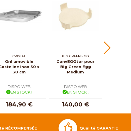
CRISTEL
BIG GREEN EGG
BIG GR
Gril amovible
ConvEGGtor pour
Panier c
Casteline inox 30 x
Big Green Egg
pour Big
30 cm
Medium
Me
DISPO WEB
DISPO WEB
DISP
EN STOCK !
EN STOCK !
EN 
184,90 €
140,00 €
110
Qualité GARANTIE
lité RÉCOMPENSÉE