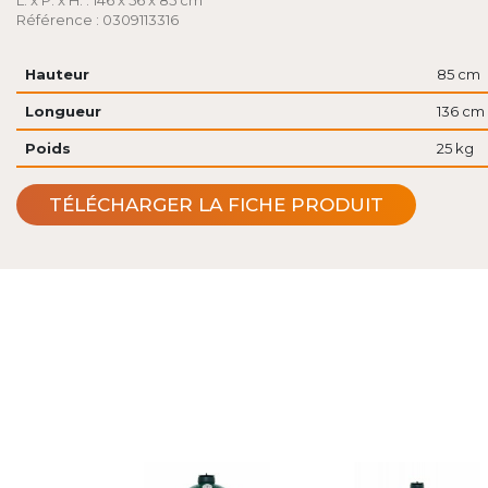
L. x P. x H. : 146 x 56 x 85 cm
Référence : 0309113316
Hauteur
85 cm
Longueur
136 cm
Poids
25 kg
TÉLÉCHARGER LA FICHE PRODUIT