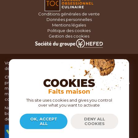
Conditions générales de vente
Données personnelles
Mentions légales
Politique des cookies
Gestion des cookies
Vous recherchez du matériel de cuisine pour concocter de
délicieux plats ou des pâtisseries dignes d’un grand chef ?
Chez TOC, boutique d’ustensiles de cuisine, nous vous
COOKIES
proposons une large sélection de produits issus des meilleures
marques de matériel de cuisine: Ustensiles de pâtisserie,
Faits maison
matériel de cuisson, service de table, ustensiles de cuisine,
coutellerie, set picnic.
This site uses cookies and gives you control
over what you want to activate
Nous vous réservons un accueil chaleureux au sein de nos 21
boutiques, mais vous trouverez également tout votre matériel
de cuisine en ligne sur notre site internet toc.fr
OK, ACCEPT
DENY ALL
ALL
COOKIES
TOC.fr est membre de la FEVAD Fédération du e-