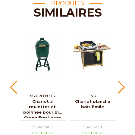
PRODUITS
SIMILAIRES
BIG GREEN EGG
ENO
BI
Chariot à
Chariot plancha
roulettes et
bois Emile
su
poignée pour Big
pou
Green Egg Large
DISPO WEB
DISPO WEB
D
EN STOCK !
EN STOCK !
E