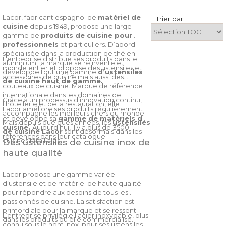
Lacor, fabricant espagnol de
matériel de
Trier par
cuisine
depuis 1949, propose une large
gamme de
produits de cuisine pour
professionnels
et particuliers. D’abord
spécialisée dans la production de thé en
L’entreprise distribue ses produits dans le
aluminium, la marque se réinvente et
monde entier et propose des ustensiles et
développe tout une gamme
d’ustensiles
accessoires de cuisine mais aussi des
de cuisine haut de gamme.
couteaux de cuisine. Marque de référence
internationale dans les domaines de
Grâce à un processus d’innovation continu,
l'hôtellerie et de la restauration, elle
Lacor améliore ses produits régulièrement
accompagne les meilleurs chefs du monde.
et développe sa
gamme de matériels de
Mais depuis quelques années, les
ustensiles
cuisine.
Aujourd’hui, il y a plus de 3500
de cuisine Lacor
sont désormais dans les
références dans leur catalogue.
cuisines familiales.
Des ustensiles de cuisine inox de
haute qualité
Lacor propose une gamme variée
d’ustensile et de matériel de haute qualité
pour répondre aux besoins de tous les
passionnés de cuisine. La satisfaction est
primordiale pour la marque et se ressent
L’entreprise privilégie l’acier inoxydable, plus
dans les produits qu’elle commercialise.
connu sous le nom inox, pour ses ustensiles