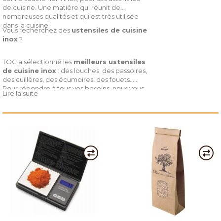
de cuisine. Une matière qui réunit de
nombreuses qualités et qui est très utilisée
dans la cuisine.
Vous recherchez des
ustensiles de cuisine
inox
?
TOC a sélectionné les
meilleurs ustensiles
de cuisine inox
: des louches, des passoires,
des cuillères, des écumoires, des fouets…
Pour répondre à tous vos besoins, nous vous
Lire la suite
proposons également : des broyeurs à glace
manuel, des cloches à fumer, des fumoirs,
des déshydrateurs alimentaires, des hachoirs
à viande électriques, des mortiers et des
pilons granits et bien d’autres produits.