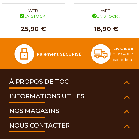
WEB
WEB
EN STOCK !
EN STOCK !
25,90 €
18,90 €
Livraison 
Paiement SÉCURISÉ
* Dès 49€ d'ac
cadre de la li
À PROPOS DE TOC
INFORMATIONS UTILES
NOS MAGASINS
NOUS CONTACTER