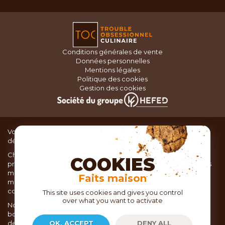
Conditions générales de vente
Données personnelles
Mentions légales
Politique des cookies
Gestion des cookies
Vous recherchez du matériel de cuisine pour concocter de
délicieux plats ou des pâtisseries dignes d’un grand chef ?
Chez TOC, boutique d’ustensiles de cuisine, nous vous
COOKIES
proposons une large sélection de produits issus des meilleures
marques de matériel de cuisine: Ustensiles de pâtisserie,
Faits maison
matériel de cuisson, service de table, ustensiles de cuisine,
coutellerie, set picnic.
This site uses cookies and gives you control
over what you want to activate
Nous vous réservons un accueil chaleureux au sein de nos 21
boutiques, mais vous trouverez également tout votre matériel
de cuisine en ligne sur notre site internet toc.fr
OK, ACCEPT
DENY ALL