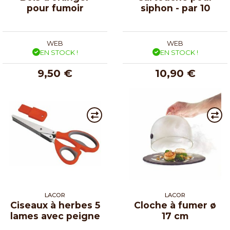
pour fumoir
siphon - par 10
WEB
WEB
EN STOCK !
EN STOCK !
9,50 €
10,90 €
LACOR
LACOR
Ciseaux à herbes 5
Cloche à fumer ø
lames avec peigne
17 cm