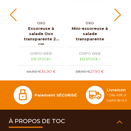
OXO
OXO
Essoreuse à
Mini-essoreuse à
Es
salade Oxo
salade
sala
transparente 26
transparente
cm
DISPO WEB
DISPO WEB
D
EN STOCK !
EN STOCK !
E
7
44,90 €
34,90 €
38,90 €
27,90 €
Livraison 
Paiement SÉCURISÉ
* Dès 49€ d'ac
cadre de la li
À PROPOS DE TOC