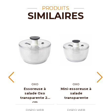
PRODUITS
SIMILAIRES
OXO
OXO
Essoreuse à
Mini-essoreuse à
Es
salade Oxo
salade
sala
transparente 26
transparente
cm
DISPO WEB
DISPO WEB
D