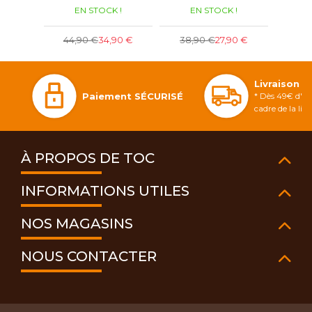
EN STOCK !
EN STOCK !
E
7
44,90 €
34,90 €
38,90 €
27,90 €
Livraison 
Paiement SÉCURISÉ
* Dès 49€ d'ac
cadre de la li
À PROPOS DE TOC
INFORMATIONS UTILES
NOS MAGASINS
NOUS CONTACTER