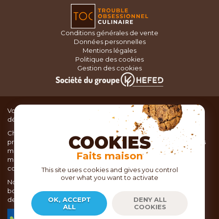
Conditions générales de vente
Données personnelles
Mentions légales
Politique des cookies
Gestion des cookies
Vous recherchez du matériel de cuisine pour concocter de
délicieux plats ou des pâtisseries dignes d’un grand chef ?
Chez TOC, boutique d’ustensiles de cuisine, nous vous
COOKIES
proposons une large sélection de produits issus des meilleures
marques de matériel de cuisine: Ustensiles de pâtisserie,
Faits maison
matériel de cuisson, service de table, ustensiles de cuisine,
coutellerie, set picnic.
This site uses cookies and gives you control
over what you want to activate
Nous vous réservons un accueil chaleureux au sein de nos 21
boutiques, mais vous trouverez également tout votre matériel
de cuisine en ligne sur notre site internet toc.fr
OK, ACCEPT
DENY ALL
ALL
COOKIES