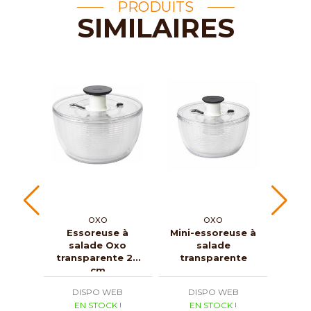
PRODUITS
SIMILAIRES
OXO
OXO
Essoreuse à
Mini-essoreuse à
Es
salade Oxo
salade
sala
transparente 26
transparente
cm
DISPO WEB
DISPO WEB
D
EN STOCK !
EN STOCK !
E