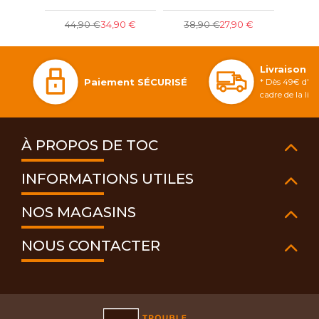
7
44,90 €
34,90 €
38,90 €
27,90 €
Livraison 
Paiement SÉCURISÉ
* Dès 49€ d'ac
cadre de la li
À PROPOS DE TOC
INFORMATIONS UTILES
NOS MAGASINS
NOUS CONTACTER