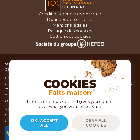
Conditions générales de vente
Données personnelles
Mentions légales
Politique des cookies
Gestion des cookies
Vous recherchez du matériel de cuisine pour concocter de
délicieux plats ou des pâtisseries dignes d’un grand chef ?
Chez TOC, boutique d’ustensiles de cuisine, nous vous
COOKIES
proposons une large sélection de produits issus des meilleures
marques de matériel de cuisine: Ustensiles de pâtisserie,
Faits maison
matériel de cuisson, service de table, ustensiles de cuisine,
coutellerie, set picnic.
This site uses cookies and gives you control
over what you want to activate
Nous vous réservons un accueil chaleureux au sein de nos 21
boutiques, mais vous trouverez également tout votre matériel
de cuisine en ligne sur notre site internet toc.fr
OK, ACCEPT
DENY ALL
ALL
COOKIES
TOC.fr est membre de la FEVAD Fédération du e-