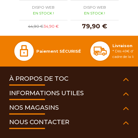
DISPO WEB
DISPO WEB
D
EN STOCK !
EN STOCK !
E
79,90 €
1
44,90 €
34,90 €
Livraison 
Paiement SÉCURISÉ
* Dès 49€ d'ac
cadre de la li
À PROPOS DE TOC
INFORMATIONS UTILES
NOS MAGASINS
NOUS CONTACTER