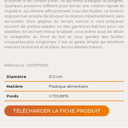
à tourner ni de cordon à tirer, ce qui limite la fatigue du poignet.
Quelques pressions suffisent pour lancer une rotation rapide et
régulière, qui élimine efficacement l’eau des feuilles. Le bouton
stop permet ensuite de bloquer la rotation instantanément, sans
secousses. Vous gagnez du temps, surtout si vous préparez
souvent de petites salades ou des garnitures fraîches pour vos
assiettes. En séchant mieux la salade, vous évitez aussi de diluer
la vinaigrette au fond du bol et vous gardez des feuilles
croquantes plus longtemps. C’est un geste simple qui améliore
vraiment la texture et le plaisir de vos salades maison.
Référence : 0309172695
Diamètre
21.0 cm
Matière
Plastique alimentaire
Poids
0.735 6976
TÉLÉCHARGER LA FICHE PRODUIT