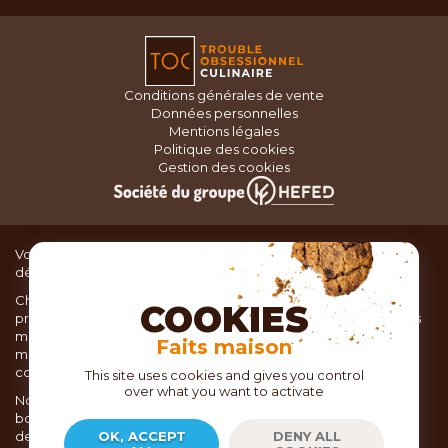
Conditions générales de vente
Données personnelles
Mentions légales
Politique des cookies
Gestion des cookies
Vous recherchez du matériel de cuisine pour concocter de
délicieux plats ou des pâtisseries dignes d’un grand chef ?
Chez TOC, boutique d’ustensiles de cuisine, nous vous
COOKIES
proposons une large sélection de produits issus des meilleures
marques de matériel de cuisine: Ustensiles de pâtisserie,
Faits maison
matériel de cuisson, service de table, ustensiles de cuisine,
coutellerie, set picnic.
This site uses cookies and gives you control
over what you want to activate
Nous vous réservons un accueil chaleureux au sein de nos 21
boutiques, mais vous trouverez également tout votre matériel
de cuisine en ligne sur notre site internet toc.fr
OK, ACCEPT
DENY ALL