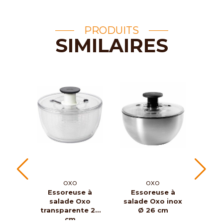
PRODUITS
SIMILAIRES
OXO
OXO
Essoreuse à
Essoreuse à
Tam
salade Oxo
salade Oxo inox
au
transparente 26
Ø 26 cm
cm