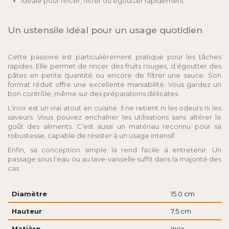
idéale pour rincer, filtrer ou égoutter rapidement
Un ustensile idéal pour un usage quotidien
Cette passoire est particulièrement pratique pour les tâches
rapides. Elle permet de rincer des fruits rouges, d’égoutter des
pâtes en petite quantité ou encore de filtrer une sauce. Son
format réduit offre une excellente maniabilité. Vous gardez un
bon contrôle, même sur des préparations délicates.
L’inox est un vrai atout en cuisine. Il ne retient ni les odeurs ni les
saveurs. Vous pouvez enchaîner les utilisations sans altérer le
goût des aliments. C’est aussi un matériau reconnu pour sa
robustesse, capable de résister à un usage intensif.
Enfin, sa conception simple la rend facile à entretenir. Un
passage sous l’eau ou au lave-vaisselle suffit dans la majorité des
cas.
Diamètre
15.0 cm
Hauteur
7.5 cm
Matière
inox