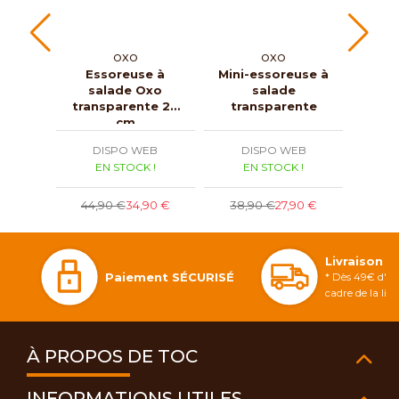
OXO
OXO
Essoreuse à
Mini-essoreuse à
Es
salade Oxo
salade
sala
transparente 26
transparente
cm
DISPO WEB
DISPO WEB
D
EN STOCK !
EN STOCK !
E
7
44,90 €
34,90 €
38,90 €
27,90 €
Livraison 
Paiement SÉCURISÉ
* Dès 49€ d'ac
cadre de la li
À PROPOS DE TOC
INFORMATIONS UTILES