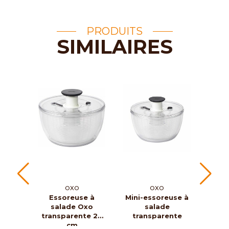
PRODUITS
SIMILAIRES
OXO
OXO
Essoreuse à
Mini-essoreuse à
Es
salade Oxo
salade
sala
transparente 26
transparente
cm