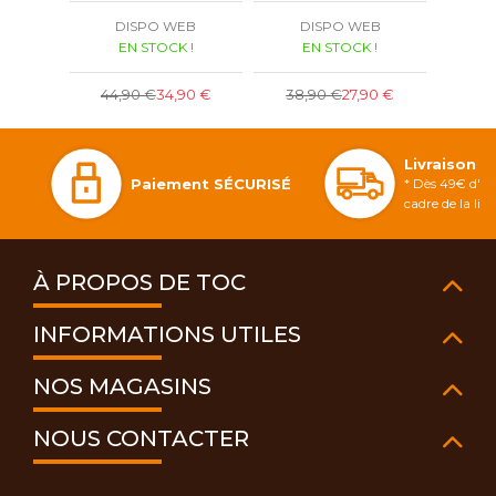
DISPO WEB
DISPO WEB
D
EN STOCK !
EN STOCK !
E
7
44,90 €
34,90 €
38,90 €
27,90 €
Livraison 
Paiement SÉCURISÉ
* Dès 49€ d'ac
cadre de la li
À PROPOS DE TOC
INFORMATIONS UTILES
NOS MAGASINS
NOUS CONTACTER