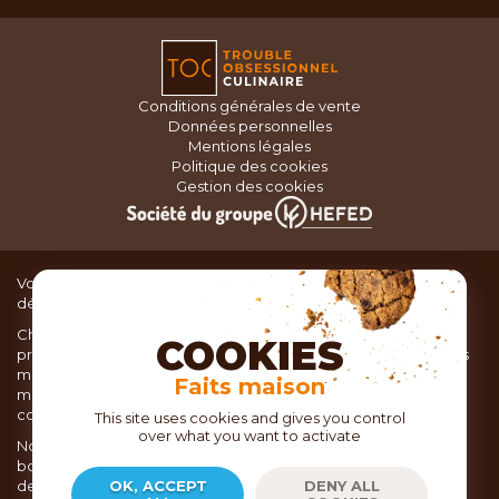
Conditions générales de vente
Données personnelles
Mentions légales
Politique des cookies
Gestion des cookies
Vous recherchez du matériel de cuisine pour concocter de
délicieux plats ou des pâtisseries dignes d’un grand chef ?
Chez TOC, boutique d’ustensiles de cuisine, nous vous
COOKIES
proposons une large sélection de produits issus des meilleures
marques de matériel de cuisine: Ustensiles de pâtisserie,
Faits maison
matériel de cuisson, service de table, ustensiles de cuisine,
coutellerie, set picnic.
This site uses cookies and gives you control
over what you want to activate
Nous vous réservons un accueil chaleureux au sein de nos 21
boutiques, mais vous trouverez également tout votre matériel
de cuisine en ligne sur notre site internet toc.fr
OK, ACCEPT
DENY ALL