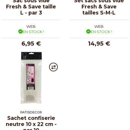
Sac sous vide
Set sacs sous vide
Fresh & Save taille
Fresh & Save
L - par 3
tailles S-M-L
WEB
WEB
EN STOCK !
EN STOCK !
6,95 €
14,95 €
PATISDECOR
Sachet confiserie
neutre 10 x 22 cm -