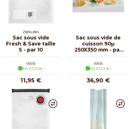
ZWILLING
Sac sous vide
Sac sous vide de
Fresh & Save taille
cuisson 90µ
S - par 10
250X350 mm - par
100
WEB
WEB
EN STOCK !
EN STOCK !
11,95 €
36,90 €