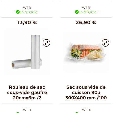
WEB
WEB
EN STOCK !
EN STOCK !
13,90 €
26,90 €
Rouleau de sac
Sac sous vide de
sous-vide gaufré
cuisson 90µ
20cmx6m /2
300X400 mm /100
WEB
WEB