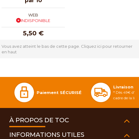
par 10
WEB
INDISPONIBLE
5,50 €
Vous avez atteint le bas de cette page.
Cliquez ici pour retourner
en haut
Livraison 
Paiement SÉCURISÉ
* Dès 49€ d'ac
cadre de la li
À PROPOS DE TOC
INFORMATIONS UTILES