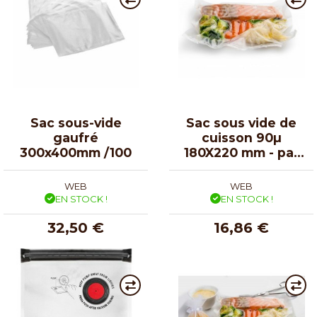
Sac sous-vide
Sac sous vide de
gaufré
cuisson 90µ
300x400mm /100
180X220 mm - par
100
WEB
WEB
EN STOCK !
EN STOCK !
32,50 €
16,86 €