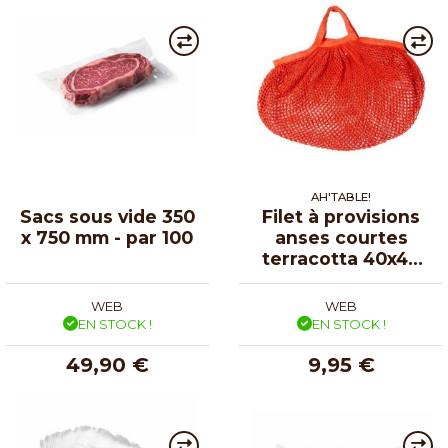
AH'TABLE!
Sacs sous vide 350
Filet à provisions
x 750 mm - par 100
anses courtes
terracotta 40x40
cm
WEB
WEB
EN STOCK !
EN STOCK !
49,90 €
9,95 €