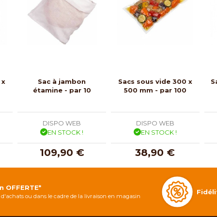
 x
Sac à jambon
Sacs sous vide 300 x
S
étamine - par 10
500 mm - par 100
DISPO WEB
DISPO WEB
EN STOCK !
EN STOCK !
109,90 €
38,90 €
on OFFERTE*
Fidé
d'achats ou dans le cadre de la livraison en magasin