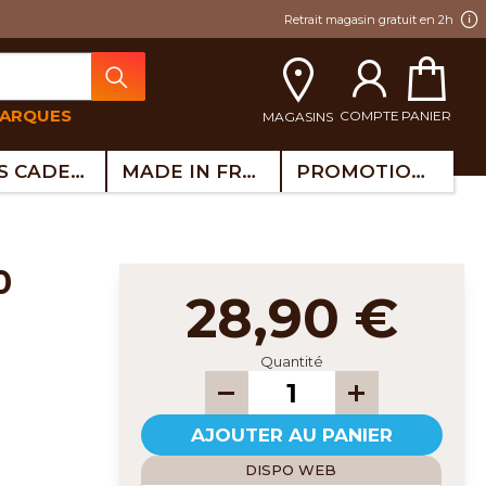
Retrait magasin gratuit en 2h
MARQUES
COMPTE
PANIER
MAGASINS
IDÉES CADEAUX
MADE IN FRANCE
PROMOTIONS
28,90 €
Quantité
AJOUTER AU PANIER
DISPO WEB