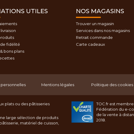
ATIONS UTILES
NOS MAGASINS
aiements
Trouver un magasin
livraison
Services dans nos magasins
roduits
Retrait commande
e fidélité
Carte cadeaux
& bons plans
recettes
personnelles
Mentions légales
Politique des cookies
x plats ou des pâtisseries
TOC.fr est membre
Fédération du e-c
de la vente à dista
ne large sélection de produits
2018.
âtisserie, matériel de cuisson,