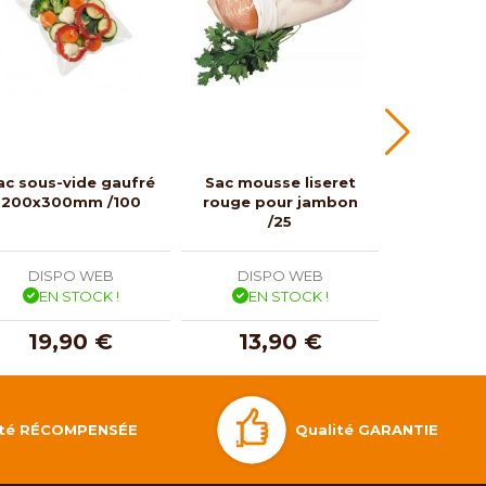
ac sous-vide gaufré
Sac mousse liseret
Sacs sous
200x300mm /100
rouge pour jambon
350 mm 
/25
DISPO WEB
DISPO WEB
DISP
EN STOCK !
EN STOCK !
EN 
19,90 €
13,90 €
26,
Qualité GARANTIE
lité RÉCOMPENSÉE