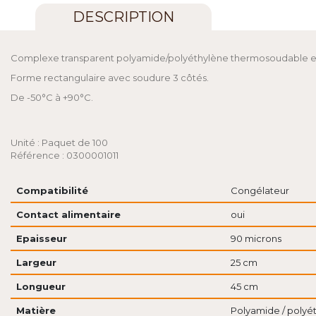
DESCRIPTION
Complexe transparent polyamide/polyéthylène thermosoudable et
Forme rectangulaire avec soudure 3 côtés.
De -50°C à +90°C.
Unité : Paquet de 100
Référence : 0300001011
Compatibilité
Congélateur
Contact alimentaire
oui
Epaisseur
90 microns
Largeur
25 cm
Longueur
45 cm
Matière
Polyamide / polyé