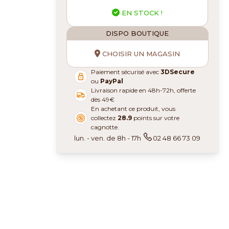
EN STOCK !
DISPO BOUTIQUE
CHOISIR UN MAGASIN
Paiement sécurisé avec
3DSecure
ou
PayPal
Livraison rapide en 48h-72h, offerte
dès 49€
En achetant ce produit, vous
collectez
28.9
points sur votre
cagnotte.
lun. - ven. de 8h - 17h
02 48 66 73 09