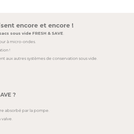
isent encore et encore !
sacs sous vide FRESH & SAVE
.
 four à micro-ondes.
tion !
ment aux autres systèmes de conservation sous vide.
SAVE ?
être absorbé par la pompe.
 valve.