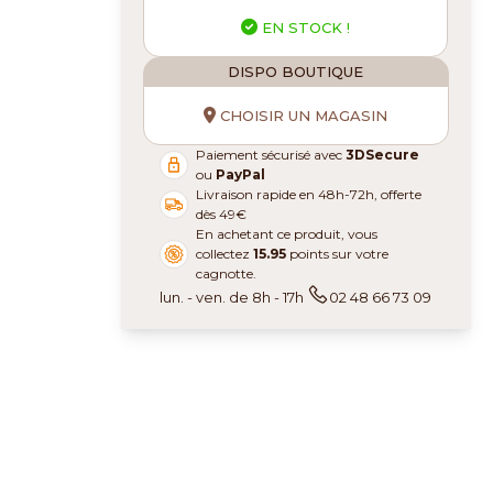
EN STOCK !
DISPO BOUTIQUE
CHOISIR UN MAGASIN
Paiement sécurisé avec
3DSecure
ou
PayPal
Livraison rapide en 48h-72h, offerte
dès 49€
En achetant ce produit, vous
collectez
15.95
points sur votre
cagnotte.
lun. - ven. de 8h - 17h
02 48 66 73 09