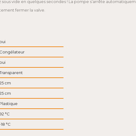
ez sous vide en quelques secondes ! La pompe s’arrête automatiquem
tement fermer la valve.
oui
Congélateur
oui
Transparent
25 cm
25 cm
Plastique
92 °C
-18 °C