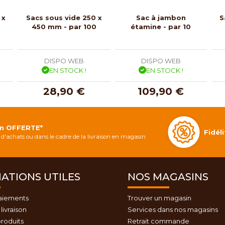
 x
Sacs sous vide 250 x
Sac à jambon
S
450 mm - par 100
étamine - par 10
DISPO WEB
DISPO WEB
EN STOCK !
EN STOCK !
28,90 €
109,90 €
on OFFERTE*
Fidé
d'achats ou dans le cadre de la livraison en magasin
ATIONS UTILES
NOS MAGASINS
aiements
Trouver un magasin
livraison
Services dans nos magasins
roduits
Retrait commande