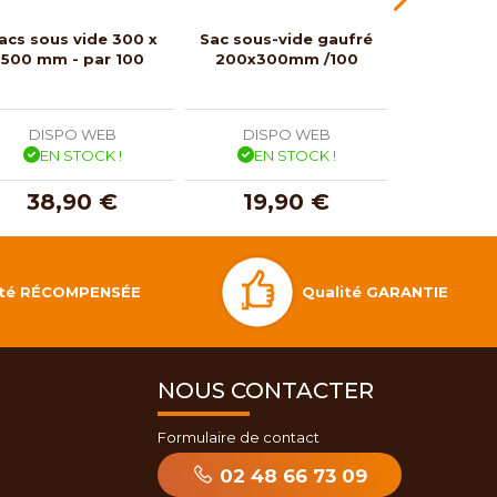
acs sous vide 300 x
Sac sous-vide gaufré
Sac mous
500 mm - par 100
200x300mm /100
rouge po
/
DISPO WEB
DISPO WEB
DISP
EN STOCK !
EN STOCK !
EN 
38,90 €
19,90 €
13,
Qualité GARANTIE
lité RÉCOMPENSÉE
NOUS CONTACTER
Formulaire de contact
02 48 66 73 09