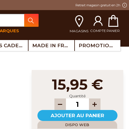
Retrait magasin gratuit en 2h
MARQUES
COMPTE
PANIER
MAGASINS
IDÉES CADEAUX
MADE IN FRANCE
PROMOTIONS
15,95 €
Quantité
AJOUTER AU PANIER
DISPO WEB