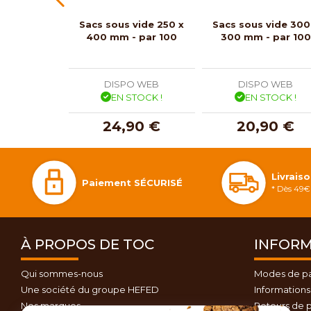
Sacs sous vide 250 x
Sacs sous vide 300
400 mm - par 100
300 mm - par 100
DISPO WEB
DISPO WEB
EN STOCK !
EN STOCK !
24,90 €
20,90 €
Livrais
Paiement SÉCURISÉ
* Dès 49€ 
À PROPOS DE TOC
INFORM
Qui sommes-nous
Modes de p
Une société du groupe HEFED
Informations 
Nos marques
Retours de p