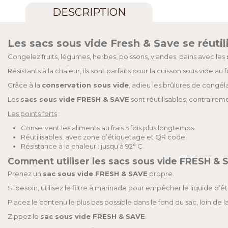
DESCRIPTION
Les sacs sous vide Fresh & Save se réutil
Congelez fruits, légumes, herbes, poissons, viandes, pains avec les
Résistants à la chaleur, ils sont parfaits pour la cuisson sous vide au
Grâce à la
conservation sous vide
, adieu les brûlures de congéla
Les
sacs sous vide FRESH & SAVE
sont réutilisables, contraire
Les points forts
:
Conservent les aliments au frais 5 fois plus longtemps.
Réutilisables, avec zone d’étiquetage et QR code.
Résistance à la chaleur : jusqu’à 92° C.
Comment utiliser les sacs sous vide FRESH & 
Prenez un
sac sous vide FRESH & SAVE
propre.
Si besoin, utilisez le filtre à marinade pour empêcher le liquide d’
Placez le contenu le plus bas possible dans le fond du sac, loin de la
Zippez le
sac sous vide FRESH & SAVE
.